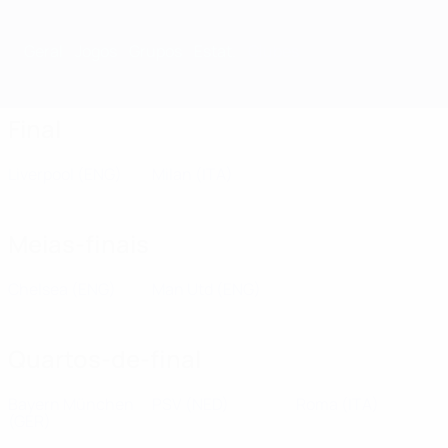
Geral
Jogos
Grupos
Estat.
Clubes
Final
Liverpool
(ENG)
Milan
(ITA)
Meias-finais
Chelsea
(ENG)
Man Utd
(ENG)
Quartos-de-final
Bayern München
PSV
(NED)
Roma
(ITA)
(GER)