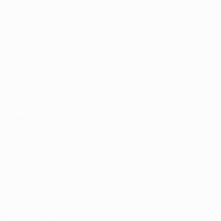
UEFA Champions League
Jogos
Equipas
UEFA.tv
Notícias
Sorteios
História
Passatempos
Sobre
Estatísticas
Loja (clubes)
VISITE
TAMBÉM
UEFA.com
Fundação
UEFA
MUDAR IDIOMA
Português
English
Français
Deutsch
Русский
Español
Italiano
Português
العربية
SIGA-NOS EM