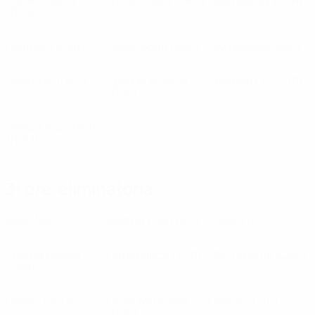
CSKA Moskva
Dynamo Kyiv
(UKR)
Galatasaray
(TUR)
(RUS)
Hamburg
(GER)
Levski Sofia
(BUL)
Olympiacos
(GRE)
Shakhtar
(UKR)
Spartak Moskva
Sporting CP
(POR)
(RUS)
Steaua București
(ROU)
3ª pré-eliminatória
Ajax
(NED)
Austria Wien
(AUT)
Chievo
(ITA)
Crvena Zvezda
Fenerbahçe
(TUR)
GNK Dinamo
(CRO)
(SRB)
Hearts
(SCO)
Legia Warszawa
Liberec
(CZE)
(POL)