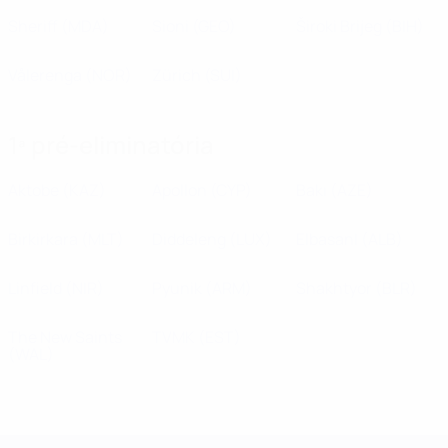
Sheriff
(MDA)
Sioni
(GEO)
Široki Brijeg
(BIH)
Vålerenga
(NOR)
Zürich
(SUI)
1ª pré-eliminatória
Aktobe
(KAZ)
Apollon
(CYP)
Bakı
(AZE)
Birkirkara
(MLT)
Diddeleng
(LUX)
ElbasanI
(ALB)
Linfield
(NIR)
Pyunik
(ARM)
Shakhtyor
(BLR)
The New Saints
TVMK
(EST)
(WAL)