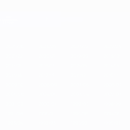
Saltar
para
o
Oficial da Champions League
Obtenha
conteúdo
Resultados em directo e Fantasy
principal
UEFA Champions League
Destaques
2025/26
2024/25
2023/24
2022/23
2021/22
2020/2
2025/26
2024/25
2023/24
2022/23
2021/22
2020/21
2019/20
2018/19
2017/18
2016/17
2015/16
2014/15
2013/14
2012/13
2011/12
2010/11
2009/10
2008/09
2007/08
2006/07
2005/06
2004/05
2003/04
2002/03
2001/02
2000/01
1999/00
1998/99
1997/98
1996/97
1995/96
1994/95
1993/94
1992/93
1991/92
1990/91