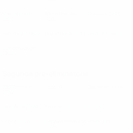
Maccabi Haifa
Mladá Boleslav
Osasuna
(ESP)
(ISR)
(CZE)
Rabotnicki
(MKD)
Ružomberok
(SVK)
Salzburg
(AUT)
Standard Liège
(BEL)
Segunda pré-eliminatória
B36 Tórshavn
Cork
(IRL)
Debrecen
(HUN)
(FRO)
Djurgården
(SWE)
Ekranas
(LTU)
FH
(ISL)
Gorica
(SVN)
Liepājas Metalurgs
MYPA
(FIN)
(LVA)