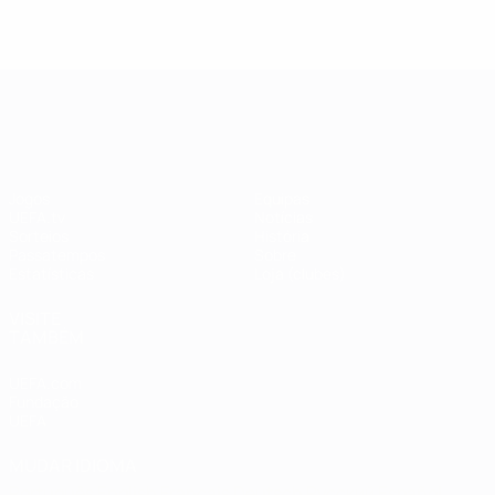
UEFA Champions League
Jogos
Equipas
UEFA.tv
Notícias
Sorteios
História
Passatempos
Sobre
Estatísticas
Loja (clubes)
VISITE
TAMBÉM
UEFA.com
Fundação
UEFA
MUDAR IDIOMA
Português
English
Français
Deutsch
Русский
Español