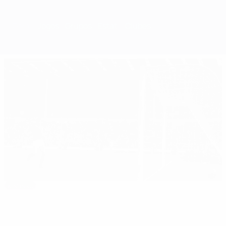
Geral
Jogos
Grupos
Estat.
Clubes
Destaque
1962/63: Altafini derruba Benfica