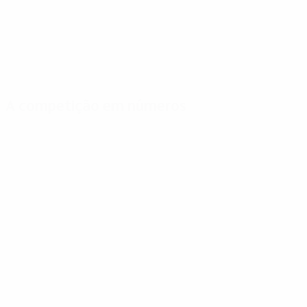
A competição em números
Estatísticas
Melhores
Mais
importantes
marcadores
presenças
Golos
Barison
Kraay
91
6
7
Jogos Disputados
Altafini
Kerkum
60
6
7
Eusébio
Altafini
6
7