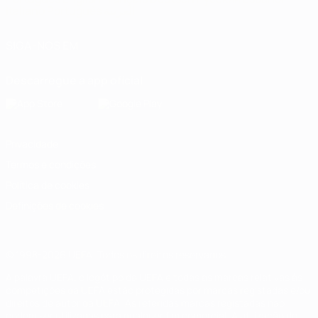
Italiano
Português
العربية
SIGA-NOS EM
Descarregue a app oficial
Privacidade
Termos e condições
Política de cookies
Definições de cookies
© 1998-2026 UEFA. Todos os direitos reservados
A palavra UEFA, o logótipo da UEFA e todas as marcas relativas às
competições da UEFA estão protegidas por marcas registadas e/ou
direitos de autor da UEFA. As referidas marcas registadas não
podem ser utilizadas para qualquer fim comercial. A utilização do