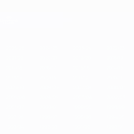
Saltar
para
o
Oficial da Champions League
Obtenha
conteúdo
Resultados em directo e Fantasy
principal
UEFA Champions League
Destaques
2025/26
2024/25
2023/24
2022/23
2021/22
2020/2
2025/26
2024/25
2023/24
2022/23
2021/22
2020/21
2019/20
2018/19
2017/18
2016/17
2015/16
2014/15
2013/14
2012/13
2011/12
2010/11
2009/10
2008/09
2007/08
2006/07
2005/06
2004/05
2003/04
2002/03
2001/02
2000/01
1999/00
1998/99
1997/98
1996/97
1995/96
1994/95
1993/94
1992/93
1991/92
1990/91