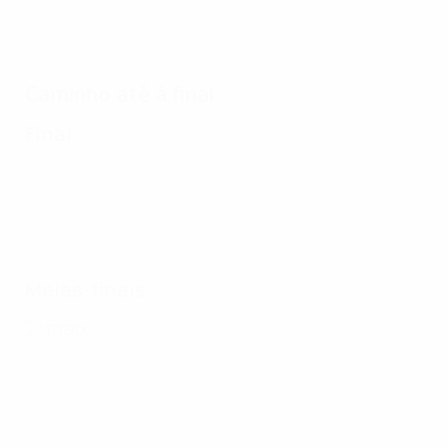
Caminho até à final
Final
Meias-finais
2ª mão