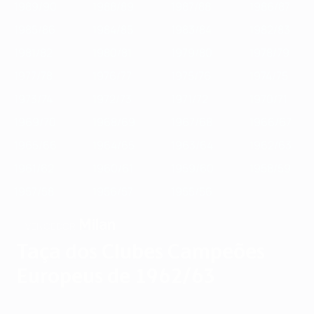
1989/90
1988/89
1987/88
1986/87
1985/86
1984/85
1983/84
1982/83
1981/82
1980/81
1979/80
1978/79
1977/78
1976/77
1975/76
1974/75
1973/74
1972/73
1971/72
1970/71
1969/70
1968/69
1967/68
1966/67
1965/66
1964/65
1963/64
1962/63
1961/62
1960/61
1959/60
1958/59
1957/58
1956/57
1955/56
Milan
VENCEDOR
Taça dos Clubes Campeões
Europeus de 1962/63