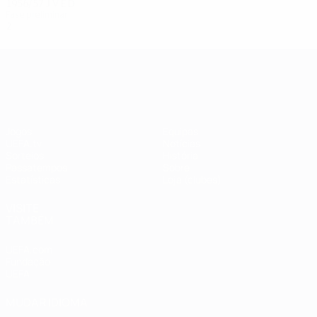
1956/57
J
V
E
D
Fase preliminar
2
1
0
1
UEFA Champions League
Jogos
Equipas
UEFA.tv
Notícias
Sorteios
História
Passatempos
Sobre
Estatísticas
Loja (clubes)
VISITE
TAMBÉM
UEFA.com
Fundação
UEFA
MUDAR IDIOMA