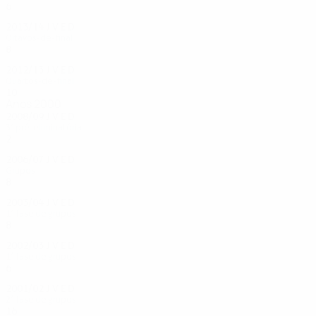
6
0
1
5
2013/14
J
V
E
D
Oitavos-de-final
8
2
2
4
2012/13
J
V
E
D
Quartos-de-final
10
5
2
3
Anos 2000
2008/09
J
V
E
D
3ª pré-eliminatória
2
0
2
0
2006/07
J
V
E
D
Grupos
8
2
2
4
2003/04
J
V
E
D
1ª fase de grupos
8
4
1
3
2002/03
J
V
E
D
1ª fase de grupos
6
1
1
4
2001/02
J
V
E
D
2ª fase de grupos
16
6
7
3