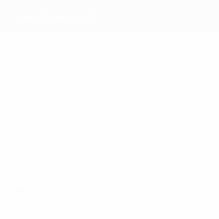
Galatasaray A.Ş.
Melhores
marcadores
22
12
12
10
9
9
Hakan
Oktay
Arif
Burak
Ümit
Jardel
Şükür
Erdem
Yılmaz
Karan
Mais
presenças
67
65
59
53
55
74
Arif
Penbe
Hasan
Hakan
Muslera
Korkmaz
Erdem
Şaş
Şükür
Jogos
2020s
2025/26
J
V
E
D