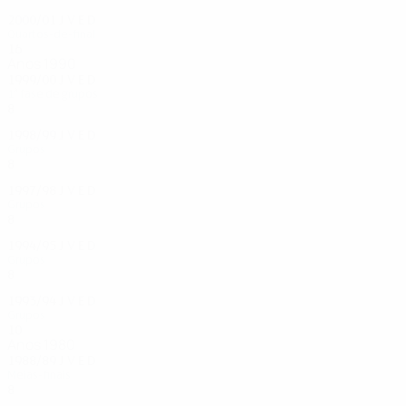
2000/01
J
V
E
D
Quartos-de-final
16
7
4
5
Anos 1990
1999/00
J
V
E
D
1ª fase de grupos
8
4
1
3
1998/99
J
V
E
D
Grupos
8
4
2
2
1997/98
J
V
E
D
Grupos
8
3
1
4
1994/95
J
V
E
D
Grupos
8
3
1
4
1993/94
J
V
E
D
Grupos
10
2
4
4
Anos 1980
1988/89
J
V
E
D
Meias-finais
8
3
3
2