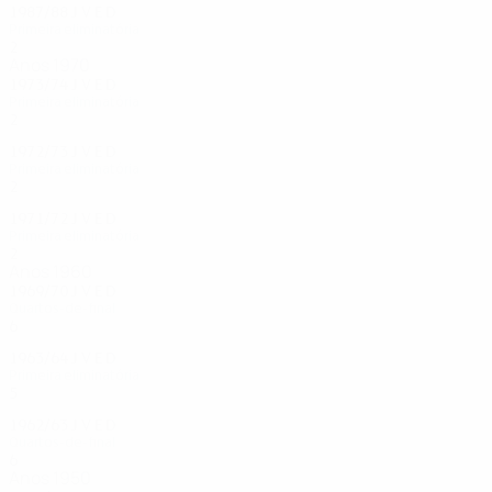
1987/88
J
V
E
D
Primeira eliminatória
2
1
0
1
Anos 1970
1973/74
J
V
E
D
Primeira eliminatória
2
0
1
1
1972/73
J
V
E
D
Primeira eliminatória
2
0
1
1
1971/72
J
V
E
D
Primeira eliminatória
2
0
1
1
Anos 1960
1969/70
J
V
E
D
Quartos-de-final
6
3
1
2
1963/64
J
V
E
D
Primeira eliminatória
5
2
0
3
1962/63
J
V
E
D
Quartos-de-final
6
2
1
3
Anos 1950