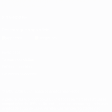
Português
English
Français
Deutsch
Русский
Español
Italiano
Português
العربية
SIGA-NOS EM
Descarregue a app oficial
Privacidade
Termos e condições
Política de cookies
Definições de cookies
© 1998-2026 UEFA. Todos os direitos reservados
A palavra UEFA, o logótipo da UEFA e todas as marcas relativas às
competições da UEFA estão protegidas por marcas registadas e/ou
direitos de autor da UEFA. As referidas marcas registadas não