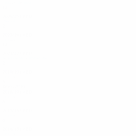
Oitavos-de-final
12
5
1
6
2024/25
J
V
E
D
Play-off
2
0
0
2
2023/24
J
V
E
D
Grupos
12
6
3
3
2021/22
J
V
E
D
Segunda pré-eliminatória
2
0
0
2
2019/20
J
V
E
D
Grupos
6
0
2
4
Anos 2010
2018/19
J
V
E
D
Grupos
6
1
1
4
2015/16
J
V
E
D
Grupos
6
1
2
3
2014/15
J
V
E
D
Grupos