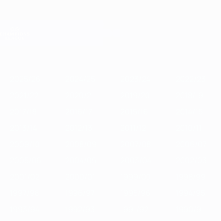
Saltar
para
o
Oficial da Champions League
Obtenha
conteúdo
Resultados em directo e Fantasy
principal
UEFA Champions League
Destaques
2025/26
2024/25
2023/24
2022/23
2021/22
2020/2
2025/26
2024/25
2023/24
2022/23
2021/22
2020/21
2019/20
2018/19
2017/18
2016/17
2015/16
2014/15
2013/14
2012/13
2011/12
2010/11
2009/10
2008/09
2007/08
2006/07
2005/06
2004/05
2003/04
2002/03
2001/02
2000/01
1999/00
1998/99
1997/98
1996/97
1995/96
1994/95
1993/94
1992/93
1991/92
1990/91