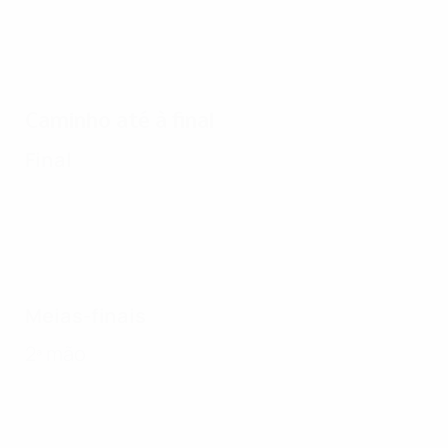
Caminho até à final
Final
Meias-finais
2ª mão