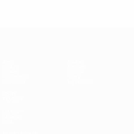
UEFA Champions League
Jogos
Equipas
UEFA.tv
Notícias
Sorteios
História
Passatempos
Sobre
Estatísticas
Loja (clubes)
VISITE
TAMBÉM
UEFA.com
Fundação
UEFA
MUDAR IDIOMA