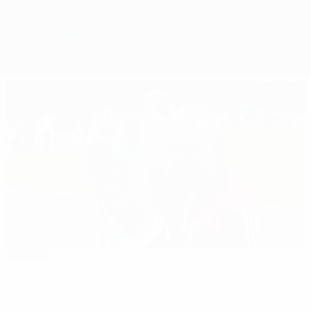
Geral
Jogos
Grupos
Estat.
Clubes
01:18
Destaque
Os cinco triunfos do Bayern na Taça dos
Campeões Europeus