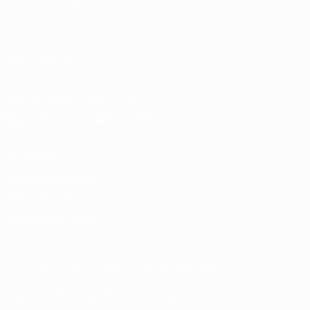
Português
English
Français
Deutsch
Русский
Español
Italiano
Português
العربية
SIGA-NOS EM
Descarregue a app oficial
Privacidade
Termos e condições
Política de cookies
Definições de cookies
© 1998-2026 UEFA. Todos os direitos reservados
A palavra UEFA, o logótipo da UEFA e todas as marcas relativas às
competições da UEFA estão protegidas por marcas registadas e/ou