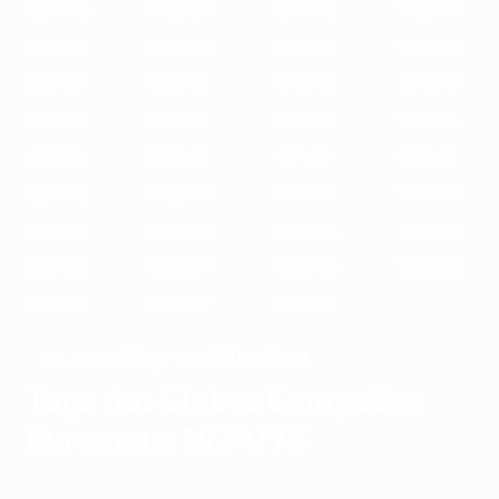
1989/90
1988/89
1987/88
1986/87
1985/86
1984/85
1983/84
1982/83
1981/82
1980/81
1979/80
1978/79
1977/78
1976/77
1975/76
1974/75
1973/74
1972/73
1971/72
1970/71
1969/70
1968/69
1967/68
1966/67
1965/66
1964/65
1963/64
1962/63
1961/62
1960/61
1959/60
1958/59
1957/58
1956/57
1955/56
Bayern München
VENCEDOR
Taça dos Clubes Campeões
Europeus: 1974/75