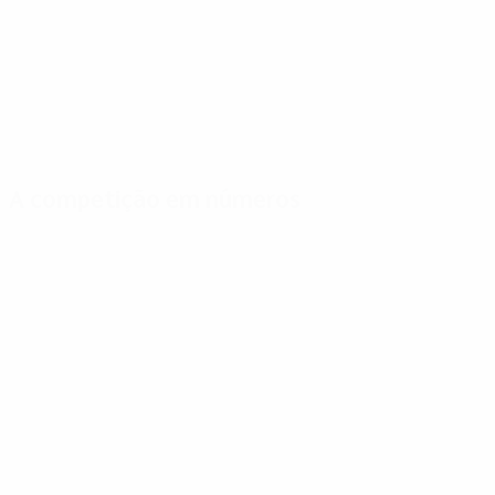
A competição em números
Estatísticas
Melhores
Mais
importantes
marcadores
presenças
Golos
G. Müller
Yorath
174
5
9
Jogos Disputados
Markarov
Madeley
110
5
9
Schoenmaker
Ćurković
4
8