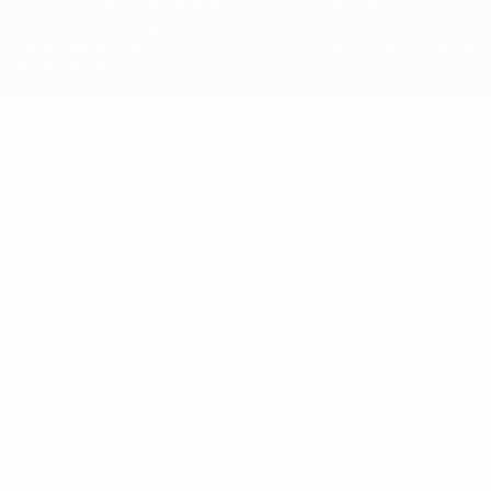
direitos de autor da UEFA. As referidas marcas registadas não
podem ser utilizadas para qualquer fim comercial. A utilização do
UEFA.com implica o seu acordo com os Termos e Condições, e com
a Política de Privacidade.