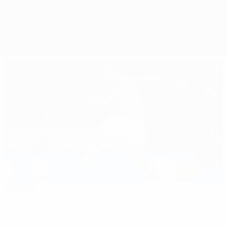
Geral
Jogos
Grupos
Estat.
Clubes
09:18
Destaque
Dez melhores golos da época passada na
UEFA Champions League
O melhor da época