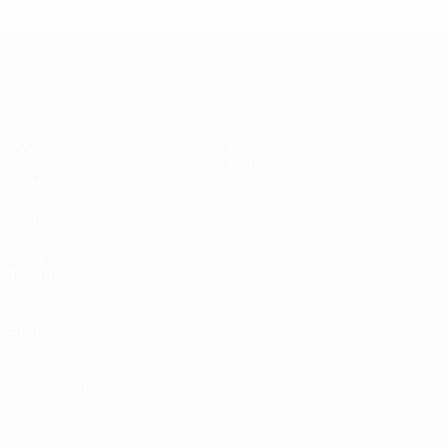
UEFA Champions League
Jogos
Equipas
UEFA.tv
Notícias
Sorteios
História
Passatempos
Sobre
Estatísticas
Loja (clubes)
VISITE
TAMBÉM
UEFA.com
Fundação
UEFA
MUDAR IDIOMA
Português
English
Français
Deutsch
Русский
Español
Italiano
Português
العربية