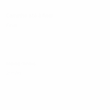
Caminho até à final
Final
Meias-finais
2ª mão