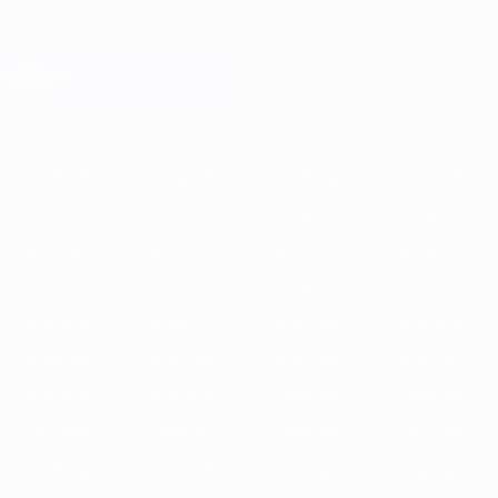
Saltar
para
o
Oficial da Champions League
Obtenha
conteúdo
Resultados em directo e Fantasy
principal
UEFA Champions League
Destaques
2025/26
2024/25
2023/24
2022/23
2021/22
2020/2
2025/26
2024/25
2023/24
2022/23
2021/22
2020/21
2019/20
2018/19
2017/18
2016/17
2015/16
2014/15
2013/14
2012/13
2011/12
2010/11
2009/10
2008/09
2007/08
2006/07
2005/06
2004/05
2003/04
2002/03
2001/02
2000/01
1999/00
1998/99
1997/98
1996/97
1995/96
1994/95
1993/94
1992/93
1991/92
1990/91