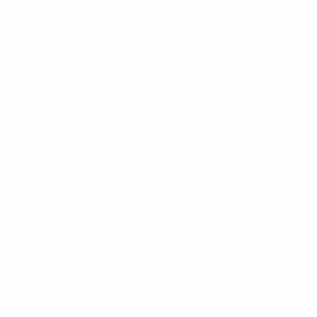
A competição em números
Estatísticas
Melhores
Mais
importantes
marcadores
presenças
Golos
Cristiano Ronaldo
Gabi
347
16
13
Jogos Disputados
Lewandowski
Griezmann
250
9
13
Müller
Saúl Ñíguez
8
13