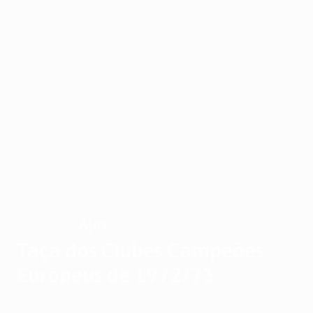
1989/90
1988/89
1987/88
1986/87
1985/86
1984/85
1983/84
1982/83
1981/82
1980/81
1979/80
1978/79
1977/78
1976/77
1975/76
1974/75
1973/74
1972/73
1971/72
1970/71
1969/70
1968/69
1967/68
1966/67
1965/66
1964/65
1963/64
1962/63
1961/62
1960/61
1959/60
1958/59
1957/58
1956/57
1955/56
Ajax
VENCEDOR
Taça dos Clubes Campeões
Europeus de 1972/73