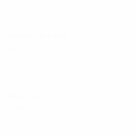
Caminho até à final
Final
Meias-finais
2ª mão