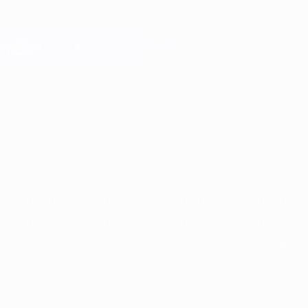
Saltar
para
o
Oficial da Champions League
Obtenha
conteúdo
Resultados em directo e Fantasy
principal
UEFA Champions League
Destaques
2025/26
2024/25
2023/24
2022/23
2021/22
2020/2
2025/26
2024/25
2023/24
2022/23
2021/22
2020/21
2019/20
2018/19
2017/18
2016/17
2015/16
2014/15
2013/14
2012/13
2011/12
2010/11
2009/10
2008/09
2007/08
2006/07
2005/06
2004/05
2003/04
2002/03
2001/02
2000/01
1999/00
1998/99
1997/98
1996/97
1995/96
1994/95
1993/94
1992/93
1991/92
1990/91