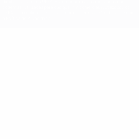
direitos de autor da UEFA. As referidas marcas registadas não
podem ser utilizadas para qualquer fim comercial. A utilização do
UEFA.com implica o seu acordo com os Termos e Condições, e com
a Política de Privacidade.