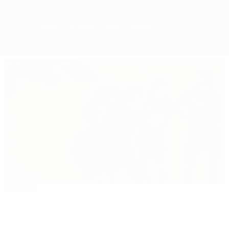
Geral
Jogos
Grupos
Estat.
Clubes
01:47
Destaque
Resumo: Glória do Ajax em 1973 frente à
Juventus