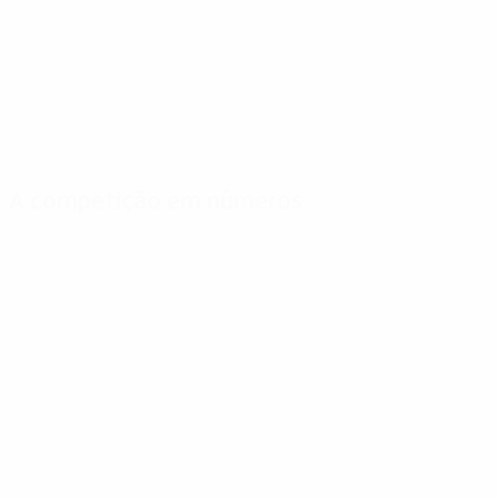
A competição em números
Estatísticas
Melhores
Mais
importantes
marcadores
presenças
Golos
G. Müller
Furino
160
11
9
Jogos Disputados
Bene
Cuccureddu
114
6
9
Lubanski
Salvadore
5
9