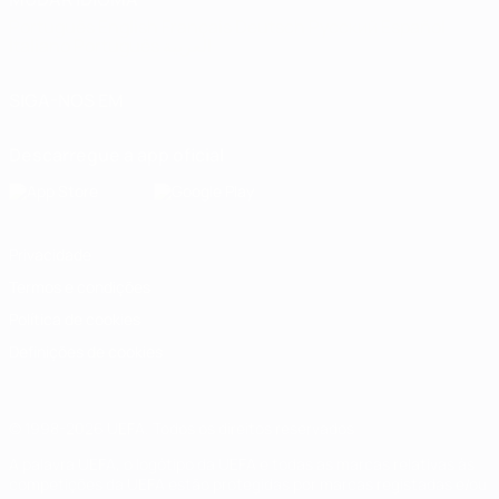
Português
English
Français
Deutsch
Русский
Español
Italiano
Português
العربية
SIGA-NOS EM
Descarregue a app oficial
Privacidade
Termos e condições
Política de cookies
Definições de cookies
© 1998-2026 UEFA. Todos os direitos reservados
A palavra UEFA, o logótipo da UEFA e todas as marcas relativas às
competições da UEFA estão protegidas por marcas registadas e/ou