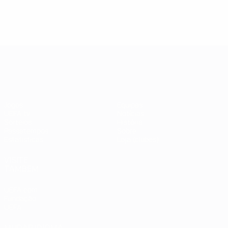
UEFA Champions League
Jogos
Equipas
UEFA.tv
Notícias
Sorteios
História
Passatempos
Sobre
Estatísticas
Loja (clubes)
VISITE
TAMBÉM
UEFA.com
Fundação
UEFA
MUDAR IDIOMA