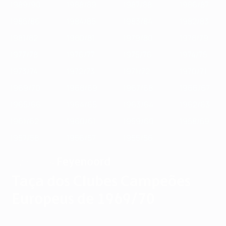
1989/90
1988/89
1987/88
1986/87
1985/86
1984/85
1983/84
1982/83
1981/82
1980/81
1979/80
1978/79
1977/78
1976/77
1975/76
1974/75
1973/74
1972/73
1971/72
1970/71
1969/70
1968/69
1967/68
1966/67
1965/66
1964/65
1963/64
1962/63
1961/62
1960/61
1959/60
1958/59
1957/58
1956/57
1955/56
Feyenoord
VENCEDOR
Taça dos Clubes Campeões
Europeus de 1969/70