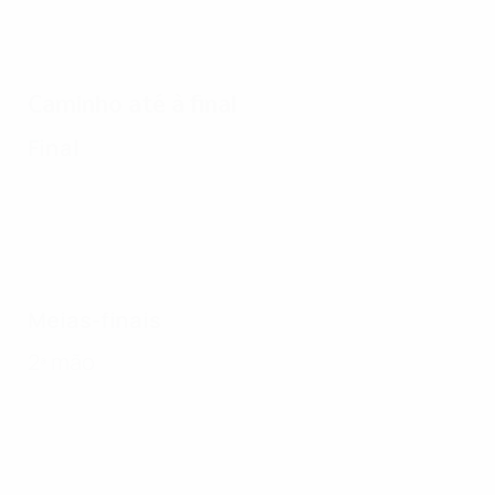
Caminho até à final
Final
Meias-finais
2ª mão