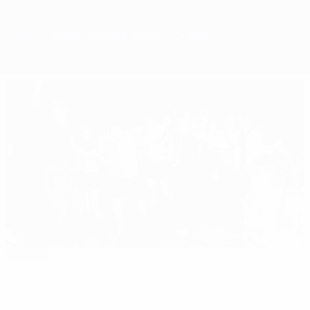
Geral
Jogos
Grupos
Estat.
Clubes
Destaque
1969/70: Feyernoord estabelece nova ordem