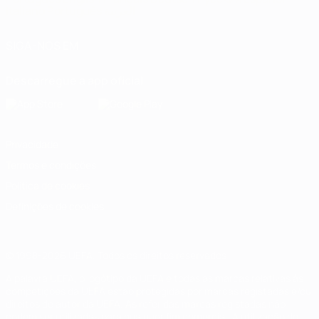
Italiano
Português
العربية
SIGA-NOS EM
Descarregue a app oficial
Privacidade
Termos e condições
Política de cookies
Definições de cookies
© 1998-2026 UEFA. Todos os direitos reservados
A palavra UEFA, o logótipo da UEFA e todas as marcas relativas às
competições da UEFA estão protegidas por marcas registadas e/ou
direitos de autor da UEFA. As referidas marcas registadas não
podem ser utilizadas para qualquer fim comercial. A utilização do