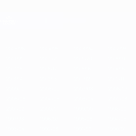
Saltar
para
o
Oficial da Champions League
Obtenha
conteúdo
Resultados em directo e Fantasy
principal
UEFA Champions League
Destaques
2025/26
2024/25
2023/24
2022/23
2021/22
2020/2
2025/26
2024/25
2023/24
2022/23
2021/22
2020/21
2019/20
2018/19
2017/18
2016/17
2015/16
2014/15
2013/14
2012/13
2011/12
2010/11
2009/10
2008/09
2007/08
2006/07
2005/06
2004/05
2003/04
2002/03
2001/02
2000/01
1999/00
1998/99
1997/98
1996/97
1995/96
1994/95
1993/94
1992/93
1991/92
1990/91