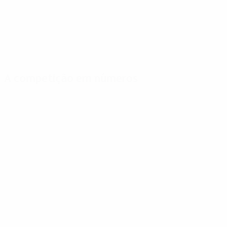
A competição em números
Estatísticas
Melhores
Mais
importantes
marcadores
presenças
Golos
Jones
Kindvall
199
8
9
Jogos Disputados
Kindvall
Jansen
122
6
9
Geels
Hasil
6
9