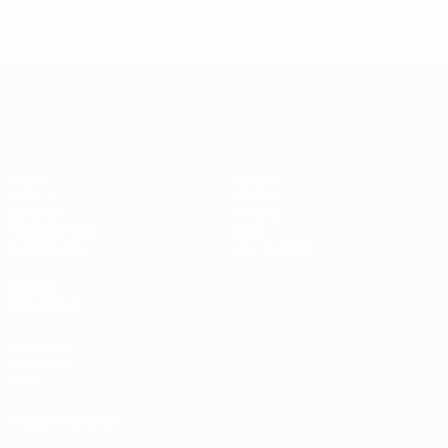
UEFA Champions League
Jogos
Equipas
UEFA.tv
Notícias
Sorteios
História
Passatempos
Sobre
Estatísticas
Loja (clubes)
VISITE
TAMBÉM
UEFA.com
Fundação
UEFA
MUDAR IDIOMA
Português
English
Français
Deutsch
Русский
Español