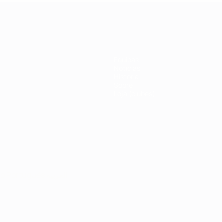
Equipas
Notícias
História
Sobre
Loja (clubes)
no
Português
العربية