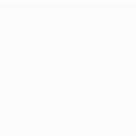
UEFA Champions League
Jogos
UEFA.tv
Sorteios
Passatempos
Estatísticas
VISITE TAMBÉM
UEFA.com
Fundação UEFA
MUDAR IDIOMA
Português
English
Français
Deutsch
Русский
Español
Italia
SIGA-NOS EM