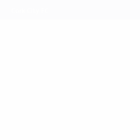
Cork City FC
Melhores
marcadores
2
1
Morley
Murray
Mais
presenças