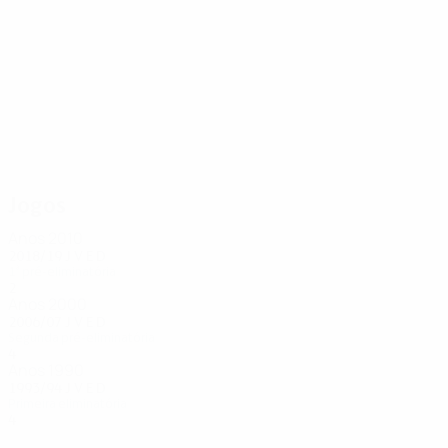
4
4
O'Donovan
Gaynor
Jogos
Anos 2010
2018/19
J
V
E
D
1ª pré-eliminatória
2
0
0
2
Anos 2000
2006/07
J
V
E
D
Segunda pré-eliminatória
4
1
1
2
Anos 1990
1993/94
J
V
E
D
Primeira eliminatória
4
1
0
3