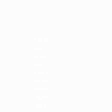
Obtenha
2011/12
2010/11
2009/10
2008/09
2007/08
2006/07
2005/06
200
2022/23
2018/19
2014/15
2010/11
2006/07
2002/03
1998/99
1994/95
1990/91