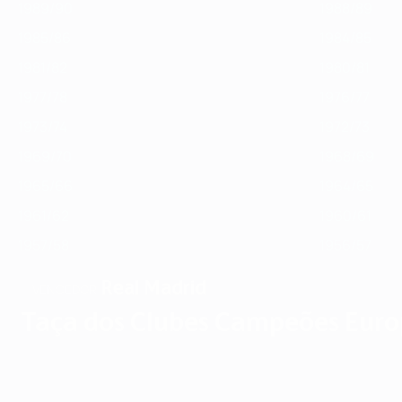
1989/90
1988/89
1985/86
1984/85
1981/82
1980/81
1977/78
1976/77
1973/74
1972/73
1969/70
1968/69
1965/66
1964/65
1961/62
1960/61
1957/58
1956/57
Real Madrid
VENCEDOR
Taça dos Clubes Campeões Euro