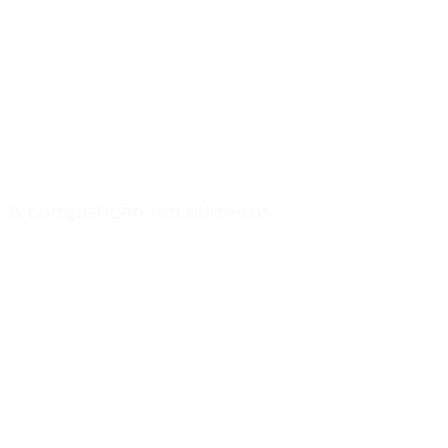
A competição em números
Estatísticas importantes
Melhores mar
Golos
Puskás
144
12
Jogos Disputados
Di Stéfano
64
8
Stein
5