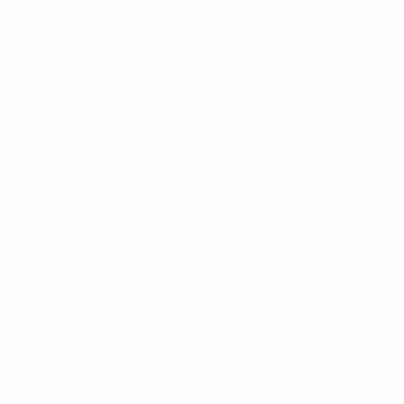
1959/60: Real Madrid esmaga Frankfurt
Caminho até à final
Final
Meias-finais
2ª mão