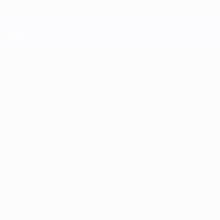
Saltar
para
o
Oficial da Champions League
conteúdo
Resultados em directo e Fantasy
principal
UEFA Champions League
Destaques
2025/26
2024/25
2023/24
2022/23
2021/22
2020/2
2025/26
2024/25
2021/22
2020/21
2017/18
2016/17
2013/14
2012/13
2009/10
2008/09
2005/06
2004/05
2001/02
2000/01
1997/98
1996/97
1993/94
1992/93