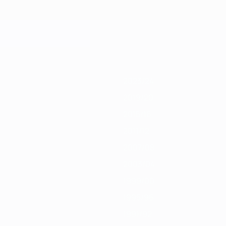
1
2019/20
2018/19
2017/18
2016/17
2015/16
2014/15
2013/14
2012/13
2023/24
2019/20
2015/16
2011/12
2007/08
2003/04
1999/00
1995/96
1991/92