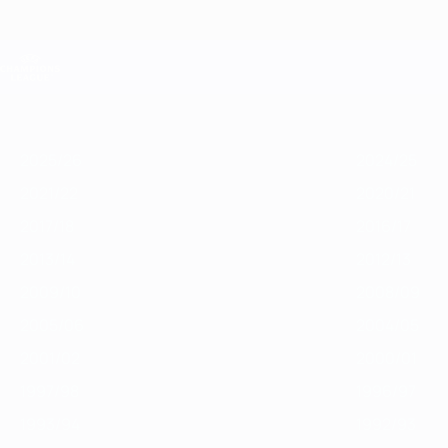
Saltar
para
o
Oficial da Champions League
conteúdo
Resultados em directo e Fantasy
principal
UEFA Champions League
Destaques
2025/26
2024/25
2023/24
2022/23
2021/22
2020/2
2025/26
2024/25
2021/22
2020/21
2017/18
2016/17
2013/14
2012/13
2009/10
2008/09
2005/06
2004/05
2001/02
2000/01
1997/98
1996/97
1993/94
1992/93