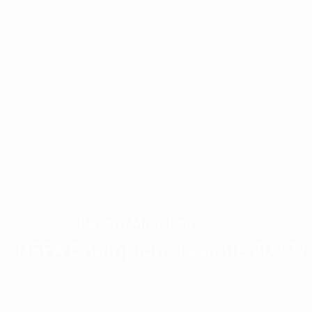
1989/90
1988/89
1985/86
1984/85
1981/82
1980/81
1977/78
1976/77
1973/74
1972/73
1969/70
1968/69
1965/66
1964/65
1961/62
1960/61
1957/58
1956/57
Bayern München
VENCEDOR
UEFA Champions League 2012/