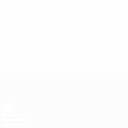
Jogos Disputados
Lewandowski
250
10
Messi
8
UEFA Champions League
Jogos
UEFA.tv
Sorteios
Passatempos
Estatísticas