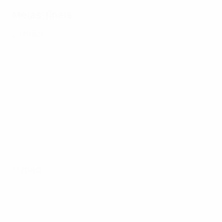
Meias-finais
2ª mão
1ª mão