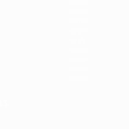
1987/88
1983/84
1979/80
1975/76
1971/72
1967/68
1963/64
1959/60
1955/56
13