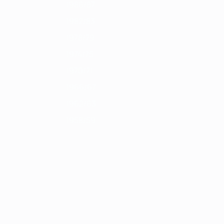
1986/87
1982/83
1978/79
1974/75
1970/71
1966/67
1962/63
1958/59