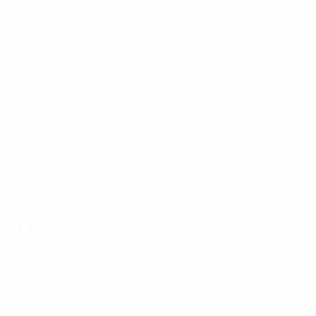
26/10/2016
Resumo da final de 2013: Bayern
Dortmund
Caminho até à final
Final