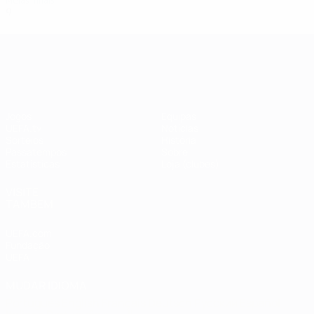
Meias-finais
9
6
2
1
UEFA Champions League
Jogos
Equipas
UEFA.tv
Notícias
Sorteios
História
Passatempos
Sobre
Estatísticas
Loja (clubes)
VISITE
TAMBÉM
UEFA.com
Fundação
UEFA
MUDAR IDIOMA
Português
English
Français
Deutsch
Русский
Español