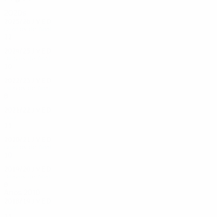
2020s
2025/26
J
V
E
D
Quartos-de-final
12
7
0
5
2024/25
J
V
E
D
Oitavos-de-final
10
8
1
1
2022/23
J
V
E
D
Oitavos-de-final
8
5
0
3
2021/22
J
V
E
D
Final
13
10
1
2
2020/21
J
V
E
D
Quartos-de-final
10
6
2
2
2019/20
J
V
E
D
Oitavos-de-final
8
4
1
3
Anos 2010
2018/19
J
V
E
D
Final
13
8
1
4