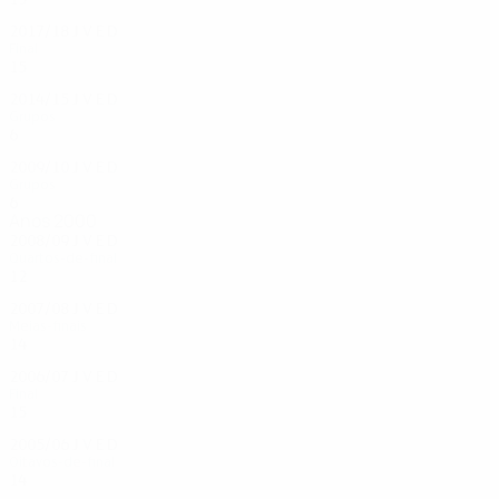
2017/18
J
V
E
D
Final
15
9
4
2
2014/15
J
V
E
D
Grupos
6
1
2
3
2009/10
J
V
E
D
Grupos
6
2
1
3
Anos 2000
2008/09
J
V
E
D
Quartos-de-final
12
7
4
1
2007/08
J
V
E
D
Meias-finais
14
8
3
3
2006/07
J
V
E
D
Final
15
8
3
4
2005/06
J
V
E
D
Oitavos-de-final
14
8
3
3