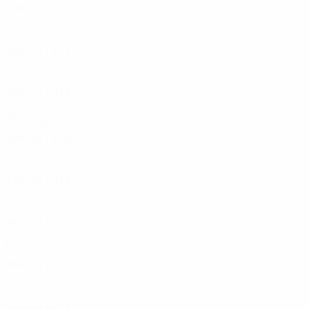
2004/05
J
V
E
D
Final
15
9
3
3
2002/03
J
V
E
D
1ª fase de grupos
6
2
2
2
2001/02
J
V
E
D
Quartos-de-final
16
7
7
2
Anos 1980
1984/85
J
V
E
D
Final
9
6
1
2
1983/84
J
V
E
D
Final
9
8
1
0
1982/83
J
V
E
D
Quartos-de-final
6
4
0
2
1981/82
J
V
E
D
Quartos-de-final
6
4
1
1
1980/81
J
V
E
D