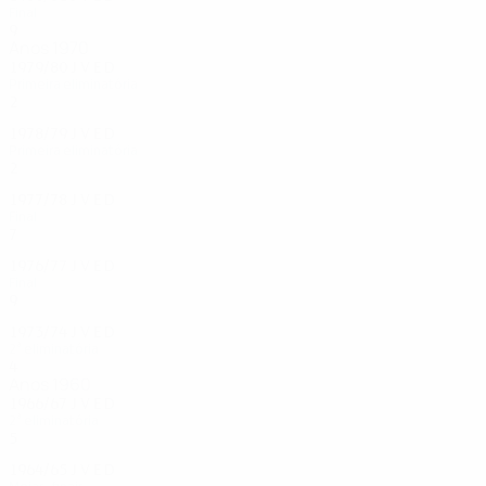
Final
9
6
3
0
Anos 1970
1979/80
J
V
E
D
Primeira eliminatória
2
1
0
1
1978/79
J
V
E
D
Primeira eliminatória
2
0
1
1
1977/78
J
V
E
D
Final
7
5
0
2
1976/77
J
V
E
D
Final
9
7
0
2
1973/74
J
V
E
D
2ª eliminatória
4
1
1
2
Anos 1960
1966/67
J
V
E
D
2ª eliminatória
5
2
1
2
1964/65
J
V
E
D