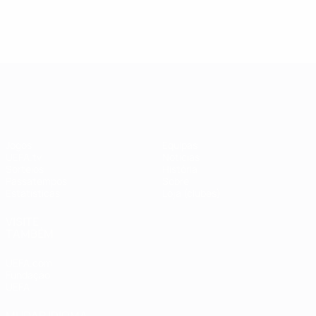
UEFA Champions League
Jogos
Equipas
UEFA.tv
Notícias
Sorteios
História
Passatempos
Sobre
Estatísticas
Loja (clubes)
VISITE
TAMBÉM
UEFA.com
Fundação
UEFA
MUDAR IDIOMA