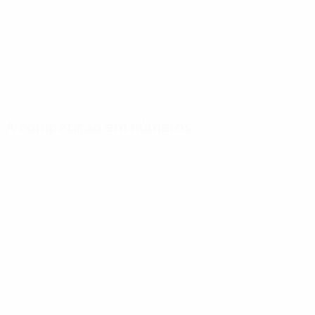
A competição em números
Estatísticas
Melhores
Mais
importantes
marcadores
presenças
Golos
G. Müller
Bonhof
155
5
9
Jogos Disputados
Cucinotta
Jones
122
5
9
Nyilasi
Kneib
4
9