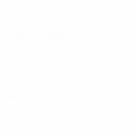
Caminho até à final
Final
Meias-finais
2ª mão