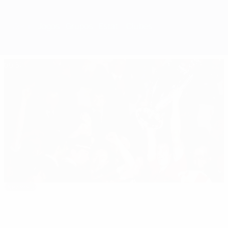
Geral
Jogos
Grupos
Estat.
Clubes
00:57
Destaque
Primeira vitória do Liverpool na Taça dos
Campeões em 1977