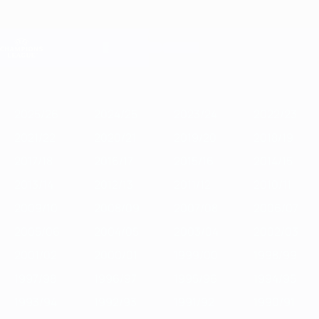
Saltar
para
o
Oficial da Champions League
Obtenha
conteúdo
Resultados em directo e Fantasy
principal
UEFA Champions League
Destaques
2025/26
2024/25
2023/24
2022/23
2021/22
2020/2
2025/26
2024/25
2023/24
2022/23
2021/22
2020/21
2019/20
2018/19
2017/18
2016/17
2015/16
2014/15
2013/14
2012/13
2011/12
2010/11
2009/10
2008/09
2007/08
2006/07
2005/06
2004/05
2003/04
2002/03
2001/02
2000/01
1999/00
1998/99
1997/98
1996/97
1995/96
1994/95
1993/94
1992/93
1991/92
1990/91