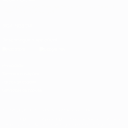
Português
English
Français
Deutsch
Русский
Español
Italiano
Português
العربية
SIGA-NOS EM
Descarregue a app oficial
Privacidade
Termos e condições
Política de cookies
Definições de cookies
© 1998-2026 UEFA. Todos os direitos reservados
A palavra UEFA, o logótipo da UEFA e todas as marcas relativas às
competições da UEFA estão protegidas por marcas registadas e/ou