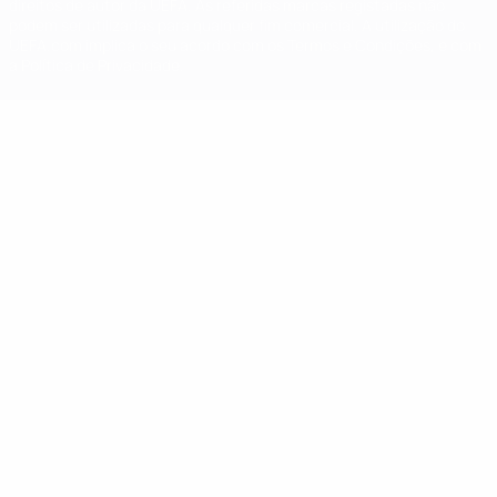
direitos de autor da UEFA. As referidas marcas registadas não
podem ser utilizadas para qualquer fim comercial. A utilização do
UEFA.com implica o seu acordo com os Termos e Condições, e com
a Política de Privacidade.