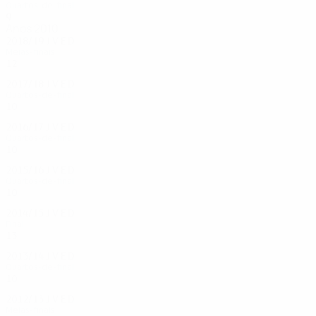
Quartos-de-final
9
5
3
1
Anos 2010
2018/19
J
V
E
D
Meias-finais
12
8
3
1
2017/18
J
V
E
D
Quartos-de-final
10
6
3
1
2016/17
J
V
E
D
Quartos-de-final
10
6
1
3
2015/16
J
V
E
D
Quartos-de-final
10
7
2
1
2014/15
J
V
E
D
Final
13
11
0
2
2013/14
J
V
E
D
Quartos-de-final
10
6
2
2
2012/13
J
V
E
D
Meias-finais