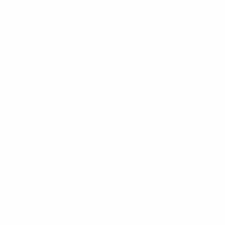
2004/05
J
V
E
D
Oitavos-de-final
8
4
1
3
2002/03
J
V
E
D
Quartos-de-final
16
13
2
1
2001/02
J
V
E
D
Meias-finais
18
10
4
4
2000/01
J
V
E
D
1ª fase de grupos
6
2
2
2
Anos 1990
1999/00
J
V
E
D
Meias-finais
16
11
3
2
1998/99
J
V
E
D
Grupos
6
2
2
2
1997/98
J
V
E
D
Grupos
8
3
2
3