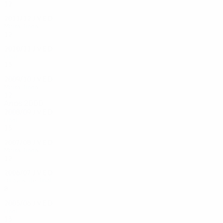
12
5
3
4
2011/12
J
V
E
D
Meias-finais
12
8
3
1
2010/11
J
V
E
D
Final
13
9
3
1
2009/10
J
V
E
D
Meias-finais
12
6
4
2
Anos 2000
2008/09
J
V
E
D
Final
15
8
5
2
2007/08
J
V
E
D
Meias-finais
12
8
3
1
2006/07
J
V
E
D
Oitavos-de-final
8
4
2
2
2005/06
J
V
E
D
Final
13
9
4
0