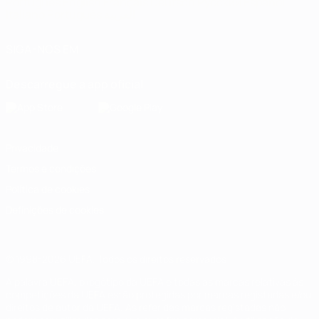
Português
English
Français
Deutsch
Русский
Español
Italiano
Português
العربية
SIGA-NOS EM
Descarregue a app oficial
Privacidade
Termos e condições
Política de cookies
Definições de cookies
© 1998-2026 UEFA. Todos os direitos reservados
A palavra UEFA, o logótipo da UEFA e todas as marcas relativas às
competições da UEFA estão protegidas por marcas registadas e/ou
direitos de autor da UEFA. As referidas marcas registadas não