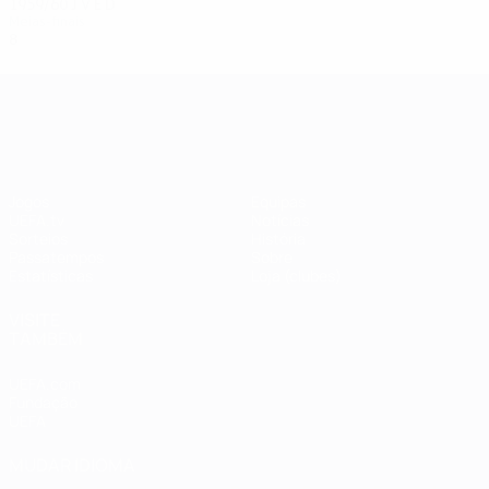
1959/60
J
V
E
D
Meias-finais
8
5
1
2
UEFA Champions League
Jogos
Equipas
UEFA.tv
Notícias
Sorteios
História
Passatempos
Sobre
Estatísticas
Loja (clubes)
VISITE
TAMBÉM
UEFA.com
Fundação
UEFA
MUDAR IDIOMA