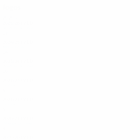
Jogos
2020s
2025/26
J
V
E
D
Quartos-de-final
12
7
2
3
2024/25
J
V
E
D
Meias-finais
14
9
3
2
2023/24
J
V
E
D
Quartos-de-final
10
6
1
3
2022/23
J
V
E
D
Grupos
6
2
1
3
2021/22
J
V
E
D
Grupos
6
2
1
3
2020/21
J
V
E
D
Oitavos-de-final
8
5
1
2
2019/20
J
V
E
D