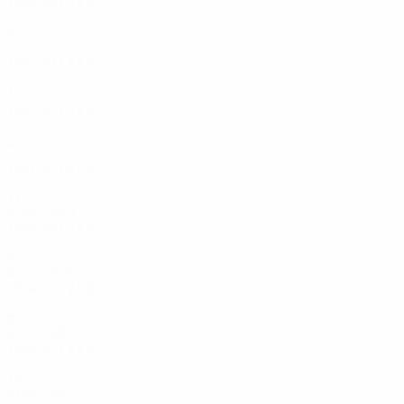
1994/95
J
V
E
D
Quartos-de-final
8
2
3
3
1993/94
J
V
E
D
Final
12
8
2
2
1992/93
J
V
E
D
2ª eliminatória
4
1
2
1
1991/92
J
V
E
D
Final
11
7
1
3
Anos 1980
1985/86
J
V
E
D
Final
9
3
2
4
Anos 1970
1974/75
J
V
E
D
Meias-finais
8
4
3
1
Anos 1960
1960/61
J
V
E
D
Final
10
6
2
2
Anos 1950