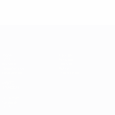
Mün
94
Ran
com
UEFA Champions League
Jogos
Equipas
UEFA.tv
Notícias
Sorteios
História
Passatempos
Sobre
Estatísticas
Loja (clubes)
VISITE
TAMBÉM
UEFA.com
Fundação
UEFA