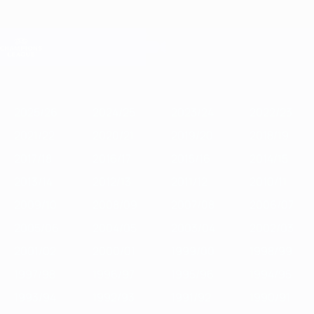
Saltar
para
o
Oficial da Champions League
Obtenha
conteúdo
Resultados em directo e Fantasy
principal
UEFA Champions League
Destaques
2025/26
2024/25
2023/24
2022/23
2021/22
2020/2
2025/26
2024/25
2023/24
2022/23
2021/22
2020/21
2019/20
2018/19
2017/18
2016/17
2015/16
2014/15
2013/14
2012/13
2011/12
2010/11
2009/10
2008/09
2007/08
2006/07
2005/06
2004/05
2003/04
2002/03
2001/02
2000/01
1999/00
1998/99
1997/98
1996/97
1995/96
1994/95
1993/94
1992/93
1991/92
1990/91