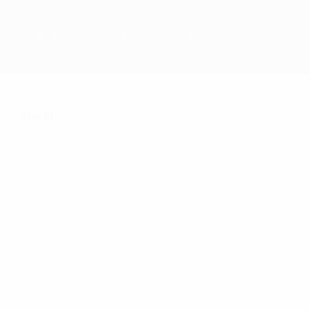
Geral
Jogos
Grupos
Estat.
Clubes
Geral
250
Jogos Disputados
32
77
Equipas na fase
Incluindo fase de
final
qualificação