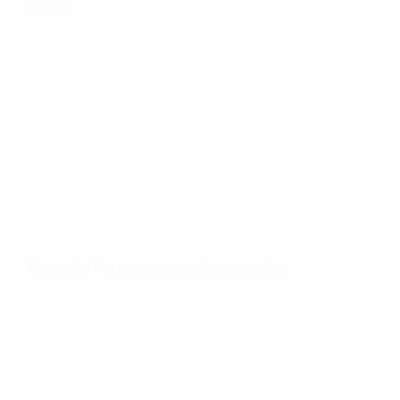
Golos
361
Total de golos
2,89
31'
Golos por jogo
Minutos por golo
Quando foram marcados os golos