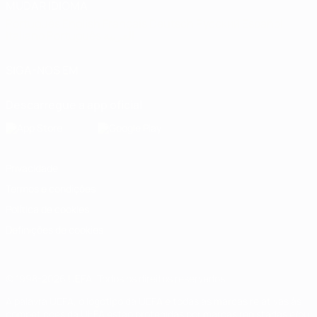
MUDAR IDIOMA
Português
English
Français
Deutsch
Русский
Español
Italiano
Português
العربية
SIGA-NOS EM
Descarregue a app oficial
Privacidade
Termos e condições
Política de cookies
Definições de cookies
© 1998-2026 UEFA. Todos os direitos reservados
A palavra UEFA, o logótipo da UEFA e todas as marcas relativas às
competições da UEFA estão protegidas por marcas registadas e/ou