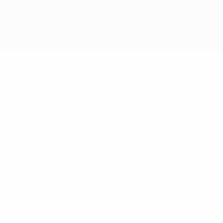
direitos de autor da UEFA. As referidas marcas registadas não
podem ser utilizadas para qualquer fim comercial. A utilização do
UEFA.com implica o seu acordo com os Termos e Condições, e com
a Política de Privacidade.