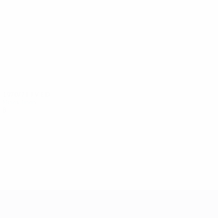
1970/71
J
V
E
D
Meias-finais
8
5
0
3