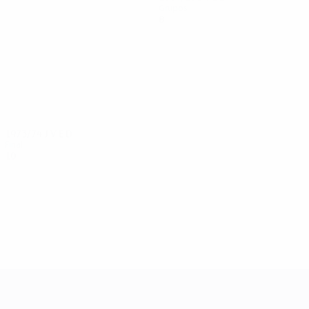
Grupos
8
2
3
3
1973/74
J
V
E
D
Final
10
4
5
1