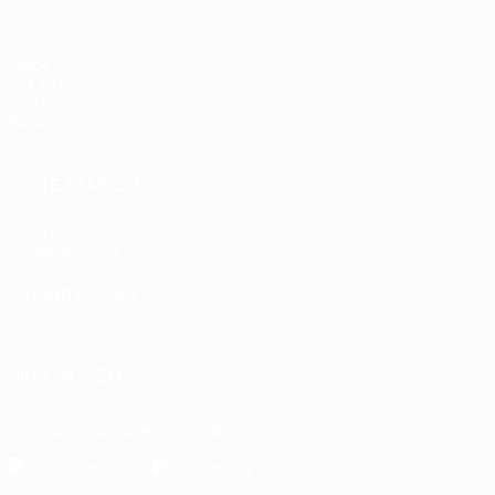
Jogos
UEFA.tv
Sorteios
Passatempos
Estatísticas
VISITE TAMBÉM
UEFA.com
Fundação UEFA
MUDAR IDIOMA
Português
English
Français
Deutsch
Русский
Español
Italia
SIGA-NOS EM
Descarregue a app oficial