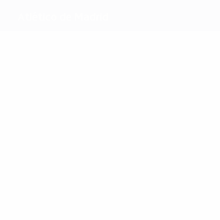
Atlético de Madrid
Melhores
marcadores
40
17
Griezmann
Alvarez
Mais
presenças