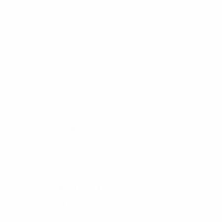
74
69
Saúl Ñíguez
Giménez
2022/23
J
V
E
D
Grupos
6
1
2
3
2015/16
J
V
E
D
Final
13
6
3
4