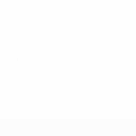
Quartos-de-final
Final
10
4
3
3
13
9
3
1
Anos 2000
2008/09
J
V
E
D
Oitavos-de-final
10
4
5
1
Anos 1990
1996/97
J
V
E
D
Quartos-de-final
8
4
2
2
Anos 1970
1977/78
J
V
E
D
Quartos-de-final
6
3
1
2
Anos 1960
1966/67
J
V
E
D
2ª eliminatória
5
3
0
2
Anos 1950
1958/59
J
V
E
D
Meias-finais
10
6
1
3
UEFA Champions League