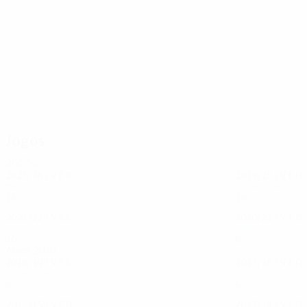
118
106
Koke
Oblak
Jogos
2020s
2025/26
J
V
E
D
2024/25
J
V
E
D
Meias-finais
Oitavos-de-final
16
7
3
6
10
6
1
3
2021/22
J
V
E
D
2020/21
J
V
E
D
Quartos-de-final
Oitavos-de-final
10
3
3
4
8
2
3
3
Anos 2010
2018/19
J
V
E
D
2017/18
J
V
E
D
Oitavos-de-final
Grupos
8
5
1
2
6
1
4
1
2014/15
J
V
E
D
2013/14
J
V
E
D