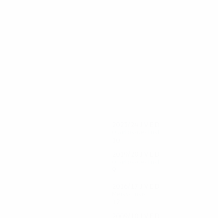
98
78
Griezmann
Correa
2023/24
J
V
E
D
Quartos-de-final
10
5
3
2
2019/20
J
V
E
D
Quartos-de-final
9
5
1
3
2016/17
J
V
E
D
Meias-finais
12
8
2
2
2009/10
J
V
E
D