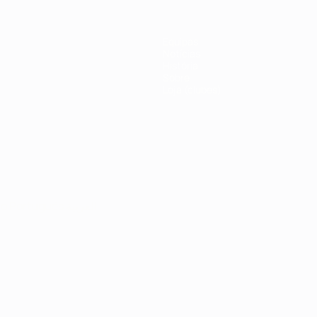
Equipas
Notícias
História
Sobre
Loja (clubes)
no
Português
العربية