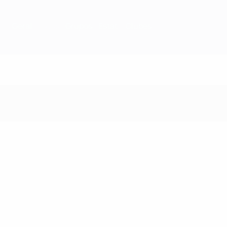
Geral
Jogos
Grupos
Estat.
Clubes
Jogos - 2014/15 Époc