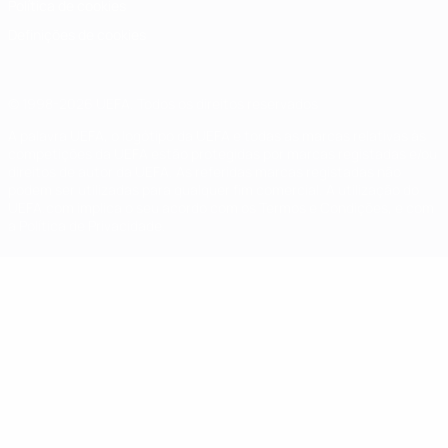
Política de cookies
Definições de cookies
© 1998-2026 UEFA. Todos os direitos reservados
A palavra UEFA, o logótipo da UEFA e todas as marcas relativas às
competições da UEFA estão protegidas por marcas registadas e/ou
direitos de autor da UEFA. As referidas marcas registadas não
podem ser utilizadas para qualquer fim comercial. A utilização do
UEFA.com implica o seu acordo com os Termos e Condições, e com
a Política de Privacidade.