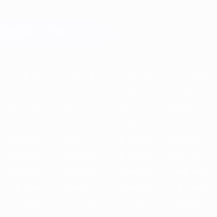
Saltar
para
o
Oficial da Champions League
Obtenha
conteúdo
Resultados em directo e Fantasy
principal
UEFA Champions League
Destaques
2025/26
2024/25
2023/24
2022/23
2021/22
2020/2
2025/26
2024/25
2023/24
2022/23
2021/22
2020/21
2019/20
2018/19
2017/18
2016/17
2015/16
2014/15
2013/14
2012/13
2011/12
2010/11
2009/10
2008/09
2007/08
2006/07
2005/06
2004/05
2003/04
2002/03
2001/02
2000/01
1999/00
1998/99
1997/98
1996/97
1995/96
1994/95
1993/94
1992/93
1991/92
1990/91