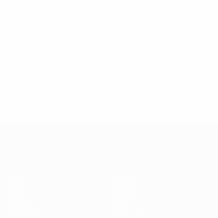
UEFA Champions League
Jogos
Equipas
UEFA.tv
Notícias
Sorteios
História
Passatempos
Sobre
Estatísticas
Loja (clubes)