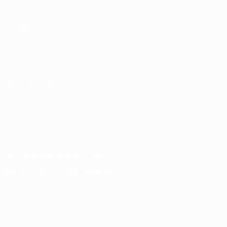
VISITE
TAMBÉM
UEFA.com
Fundação
UEFA
MUDAR IDIOMA
Português
English
Français
Deutsch
Русский
Español
Italiano
Português
العربية
SIGA-NOS EM
Descarregue a app oficial
Privacidade
Termos e condições