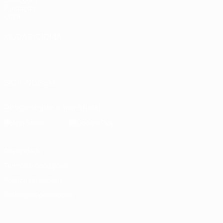
Fundação
UEFA
MUDAR IDIOMA
Português
English
Français
Deutsch
Русский
Español
Italiano
Português
العربية
SIGA-NOS EM
Descarregue a app oficial
Privacidade
Termos e condições
Política de cookies
Definições de cookies