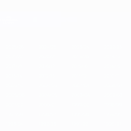
Saltar
para
o
Oficial da Champions League
Obtenha
conteúdo
Resultados em directo e Fantasy
principal
UEFA Champions League
Destaques
2025/26
2024/25
2023/24
2022/23
2021/22
2020/2
2025/26
2024/25
2023/24
2022/23
2021/22
2020/21
2019/20
2018/19
2017/18
2016/17
2015/16
2014/15
2013/14
2012/13
2011/12
2010/11
2009/10
2008/09
2007/08
2006/07
2005/06
2004/05
2003/04
2002/03
2001/02
2000/01
1999/00
1998/99
1997/98
1996/97
1995/96
1994/95
1993/94
1992/93
1991/92
1990/91