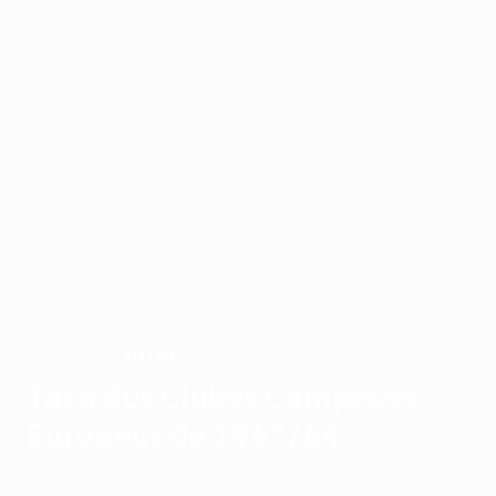
1989/90
1988/89
1987/88
1986/87
1985/86
1984/85
1983/84
1982/83
1981/82
1980/81
1979/80
1978/79
1977/78
1976/77
1975/76
1974/75
1973/74
1972/73
1971/72
1970/71
1969/70
1968/69
1967/68
1966/67
1965/66
1964/65
1963/64
1962/63
1961/62
1960/61
1959/60
1958/59
1957/58
1956/57
1955/56
Inter
VENCEDOR
Taça dos Clubes Campeões
Europeus de 1963/64