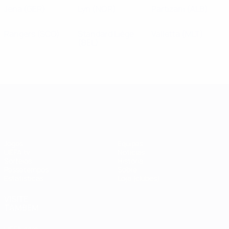
Jena
(GER)
Lyn
(NOR)
Partizani
(ALB)
Rangers
(SCO)
Standard Liège
Valletta
(MLT)
(BEL)
UEFA Champions League
Jogos
Equipas
UEFA.tv
Notícias
Sorteios
História
Passatempos
Sobre
Estatísticas
Loja (clubes)
VISITE
TAMBÉM
UEFA.com