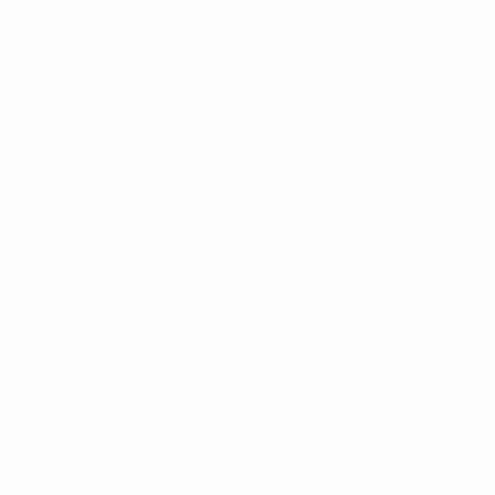
Geral
Jogos
Grupos
Estat.
Clubes
Meias-finais
B. Dortmund
(GER)
Inter
(ITA)
Real Madrid
(ESP)
Zürich
(SUI)
Quartos-de-final
Dukla
(CZE)
Milan
(ITA)
Partizan
(SRB)
PSV
(NED)