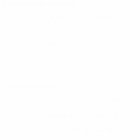
Primeira eliminatória
Benfica
(POR)
Dinamo Bucureşti
Galatasaray
(TUR)
(ROU)
Górnik Zabrze
Jeunesse Esch
Monaco
(FRA)
(POL)
(LUX)
Norrköping
(SWE)
Spartak Plovdiv
(BUL)
Fase preliminar
AEK Athens
(GRE)
Anorthosis
(CYP)
Austria Wien
(AUT)
Distillery
(NIR)
Dundalk
(IRL)
Esbjerg
(DEN)
Everton
(ENG)
Ferencváros
(HUN)
Haka
(FIN)