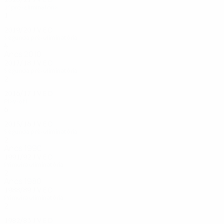
1ª pré-eliminatória
1
0
0
1
2019/20
J
V
E
D
Segunda pré-eliminatória
4
0
3
1
Anos 2010
2017/18
J
V
E
D
Segunda pré-eliminatória
2
0
1
1
2016/17
J
V
E
D
Play-off
6
1
3
2
2015/16
J
V
E
D
Segunda pré-eliminatória
2
0
1
1
Anos 1990
1991/92
J
V
E
D
Primeira eliminatória
2
0
1
1
Anos 1980
1988/89
J
V
E
D
Primeira eliminatória
2
0
0
2
1982/83
J
V
E
D