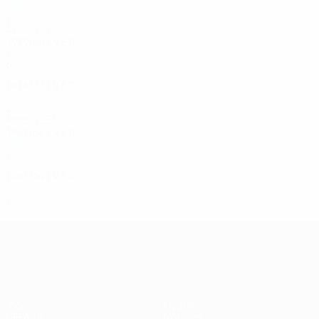
Primeira eliminatória
2
0
0
2
Anos 1970
1979/80
J
V
E
D
2ª eliminatória
6
2
2
2
1976/77
J
V
E
D
Primeira eliminatória
2
0
1
1
Anos 1960
1967/68
J
V
E
D
Primeira eliminatória
2
0
0
2
1963/64
J
V
E
D
Fase preliminar
2
1
0
1
UEFA Champions League
Jogos
Equipas
UEFA.tv
Notícias