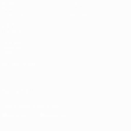
Sorteios
História
Passatempos
Sobre
Estatísticas
Loja (clubes)
VISITE
TAMBÉM
UEFA.com
Fundação
UEFA
MUDAR IDIOMA
Português
English
Français
Deutsch
Русский
Español
Italiano
Português
العربية
SIGA-NOS EM
Descarregue a app oficial