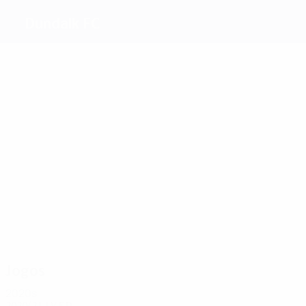
Dundalk FC
Melhores
marcadores
2
1
2
3
7
Devine
Carlyle
1
Benson
Muckian
McMillan
Flanaga
Mais
presenças
15
14
13
15
Rogers
Shields
13
Masse
13
Gannon
P.
Mountney
McEleney
Jogos
2020s
2020/21
J
V
E
D