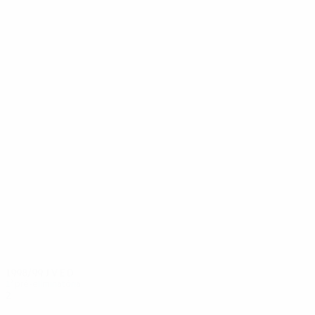
14
13
Langer
Mond
1998/99
J
V
E
D
1ª pré-eliminatória
2
0
0
2