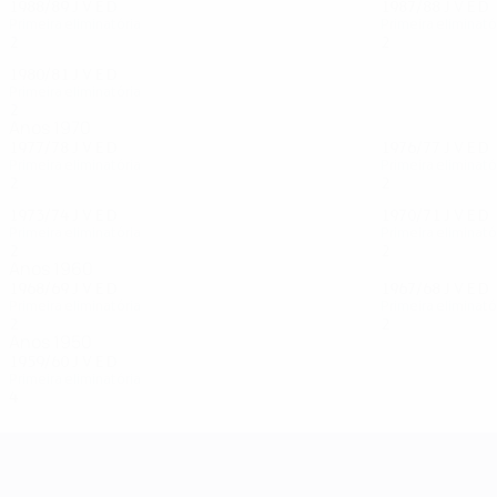
1988/89
J
V
E
D
1987/88
J
V
E
D
Primeira eliminatória
Primeira eliminató
2
0
0
2
2
1
0
1
1980/81
J
V
E
D
Primeira eliminatória
2
0
0
2
Anos 1970
1977/78
J
V
E
D
1976/77
J
V
E
D
Primeira eliminatória
Primeira eliminató
2
0
0
2
2
0
0
2
1973/74
J
V
E
D
1970/71
J
V
E
D
Primeira eliminatória
Primeira eliminató
2
0
1
1
2
0
0
2
Anos 1960
1968/69
J
V
E
D
1967/68
J
V
E
D
Primeira eliminatória
Primeira eliminató
2
1
0
1
2
0
2
0
Anos 1950
1959/60
J
V
E
D
Primeira eliminatória
4
1
0
3
UEFA Champions League