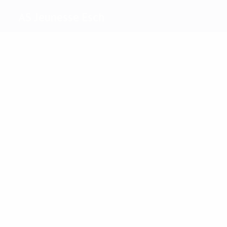
AS Jeunesse Esch
Melhores
marcadores
6
5
Theis
May
Mais
presenças