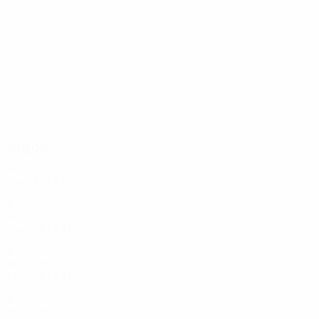
20
16
Hoffmann
Zwally
Jogos
Anos 2010
2010/11
J
V
E
D
Segunda pré-eliminatória
2
0
1
1
Anos 2000
2004/05
J
V
E
D
1ª pré-eliminatória
2
1
0
1
Anos 1990
1999/00
J
V
E
D
1ª pré-eliminatória
2
0
0
2
Anos 1980