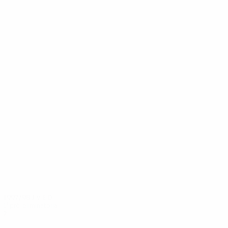
13
13
Morocutti
Theis
1997/98
J
V
E
D
1ª pré-eliminatória
2
0
0
2