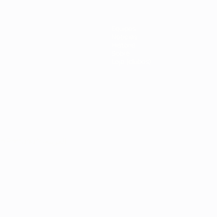
Equipas
Notícias
História
Sobre
Loja (clubes)
no
Português
العربية