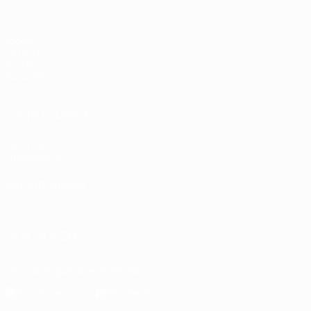
Jogos
UEFA.tv
Sorteios
Passatempos
Estatísticas
VISITE TAMBÉM
UEFA.com
Fundação UEFA
MUDAR IDIOMA
Português
English
Français
Deutsch
Русский
Español
Italia
SIGA-NOS EM
Descarregue a app oficial