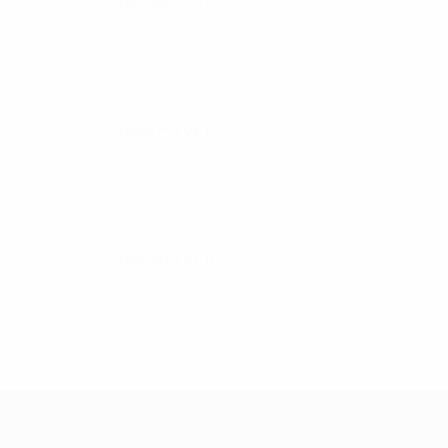
1983/84
J
V
E
D
Primeira eliminatória
2
0
0
2
1974/75
J
V
E
D
Primeira eliminatória
2
0
0
2
1960/61
J
V
E
D
Fase preliminar
2
0
0
2