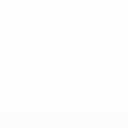
1985/86
J
V
E
D
ria
Primeira eliminatória
2
0
0
2
1975/76
J
V
E
D
ria
Primeira eliminatória
2
0
0
2
ria
1963/64
J
V
E
D
ria
Primeira eliminatória
4
2
0
2
1958/59
J
V
E
D
Fase preliminar
3
1
0
2