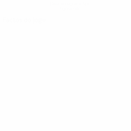
Descarregue a App
Agora não
Factos do jogo