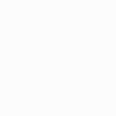
Obtenha
3/14
2012/13
2011/12
2010/11
2009/10
2008/09
2007/08
200
2022/23
2018/19
2014/15
2010/11
2006/07
2002/03
1998/99
1994/95
1990/91