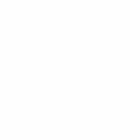
Leverkusen
(GER)
Real Betis
(ESP)
Lazio
(ITA)
Real Sociedad
(ESP)