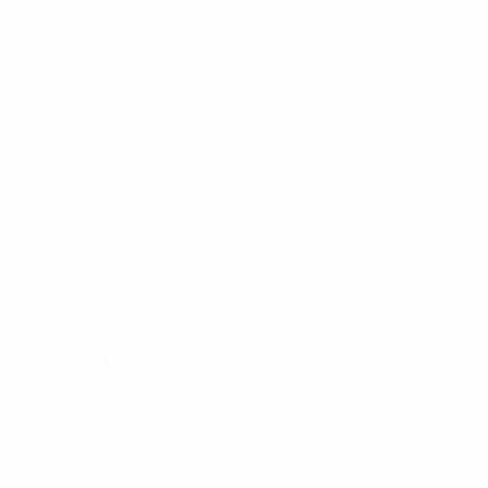
Antwerp
(BEL)
Fenerbahçe
(TUR)
Legia Warszawa
(POL)
Ludogorets
(BUL)
PSV
(NED)
Sturm Graz
(AUT)
Play-off
Alashkert
(ARM)
HJK
(FIN)