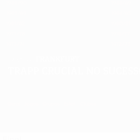
1989/90
1988/89
1985/86
1984/85
1981/82
1980/81
1977/78
1976/77
1973/74
1972/73
Frankfurt
VENCEDOR
Trapp crucial no suces
Geral
Jogos
Grupos
Estat.
Clubes
Final