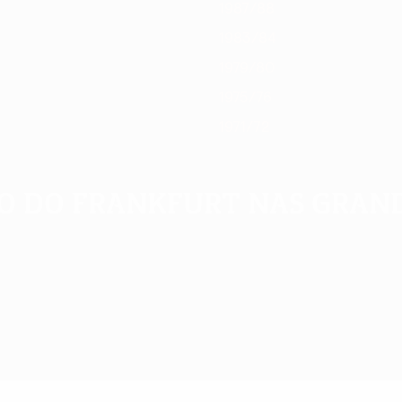
1987/88
1983/84
1979/80
1975/76
1971/72
so do Frankfurt nas gran