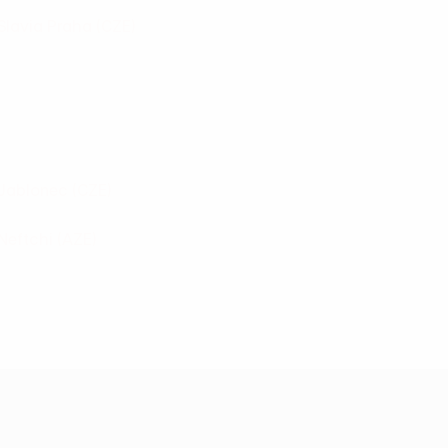
Slavia Praha
(CZE)
Jablonec
(CZE)
Neftchi
(AZE)