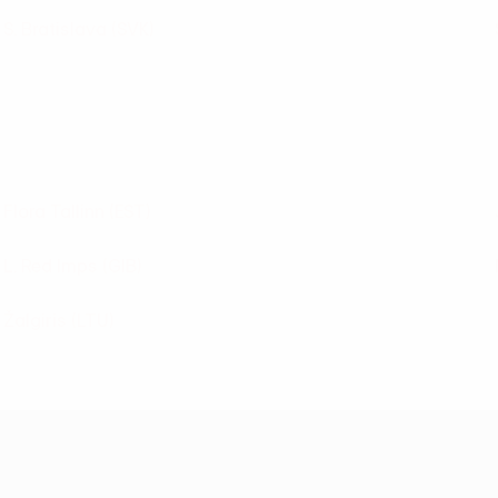
S. Bratislava
(SVK)
Flora Tallinn
(EST)
L. Red Imps
(GIB)
Žalgiris
(LTU)