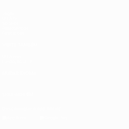
Jogos
UEFA.tv
Sorteios
Passatempos
Estatísticas
VISITE TAMBÉM
UEFA.com
Fundação UEFA
MUDAR IDIOMA
Português
English
Français
Deutsch
Русский
Español
Ital
SIGA-NOS EM
Descarregue a app oficial