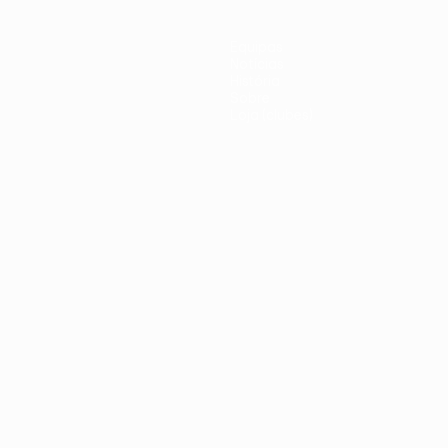
Equipas
Notícias
História
Sobre
Loja (clubes)
iano
Português