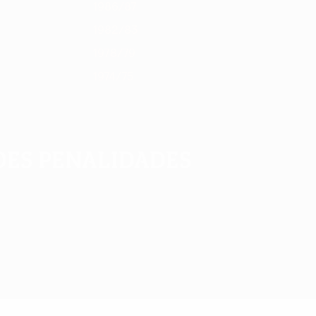
1986/87
1982/83
1978/79
1974/75
des penalidades