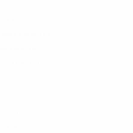
Celtic
(SCO)
Genk
(BEL)
Lokomotiv Moskva
(RUS)
Midtjylland
(DEN)
Sparta Praha
(CZE)
CFR Cluj
(ROU)
Omonia
(CYP)