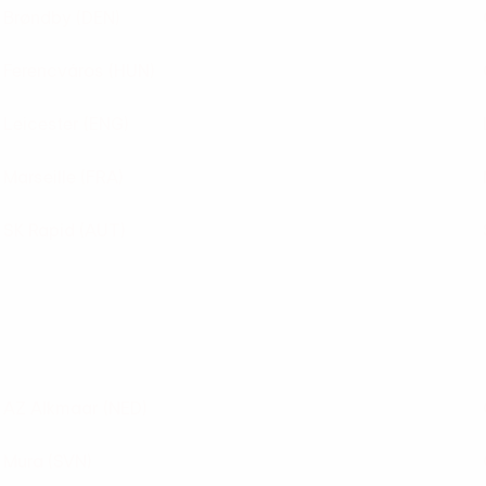
Brøndby
(DEN)
Ferencváros
(HUN)
Leicester
(ENG)
Marseille
(FRA)
SK Rapid
(AUT)
AZ Alkmaar
(NED)
Mura
(SVN)