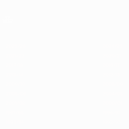
Saltar
para
o
App oficial da UEFA Europa League
conteúdo
Resultados em directo e estatísticas
principal
UEFA Europa League
Destaques
2025/26
2024/25
2023/24
2022/23
2021/22
2
2025/26
2024/25
2021/22
2020/21
2017/18
2016/17
2013/14
2012/13
2009/10
2008/09
2005/06
2004/05
2001/02
2000/01
1997/98
1996/97
1993/94
1992/93