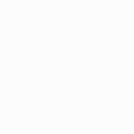
020/21
2019/20
2018/19
2017/18
2016/17
2015/16
2014/15
201
2023/24
2019/20
2015/16
2011/12
2007/08
2003/04
1999/00
1995/96
1991/92