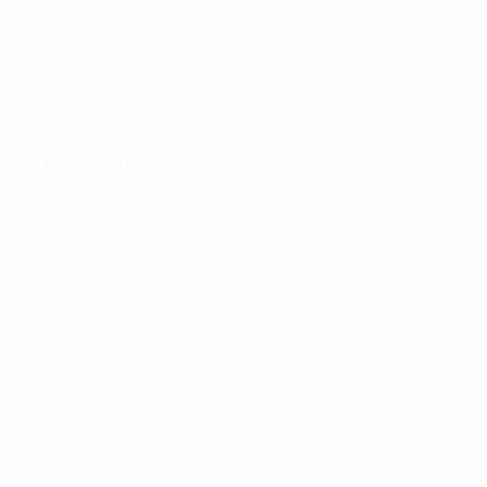
Randers
(DEN)
Zorya Luhansk
(UKR)
3ª pré-eliminatória
Anorthosis
(CYP)
Kairat Almaty
(KAZ)
St Johnstone
(SCO)
UEFA Europa League