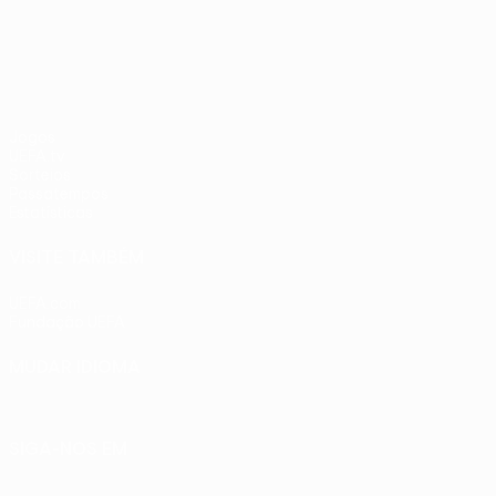
UEFA Europa League
Jogos
UEFA.tv
Sorteios
Passatempos
Estatísticas
VISITE TAMBÉM
UEFA.com
Fundação UEFA
MUDAR IDIOMA
Português
English
Français
Deutsch
Русский
Español
Ital
SIGA-NOS EM