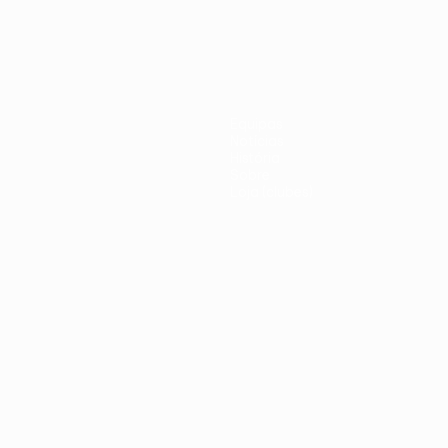
Equipas
Notícias
História
Sobre
Loja (clubes)
iano
Português