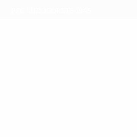
PFC Ludogorets 1945
Melhores
marcadores
10
7
Keșerü
Stanić
Mais
presenças