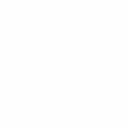
41
39
Verdon
Marcelinho
D
2023/24
J
V
E
D
Play-off
4
2
0
2
D
2019/20
J
V
E
D
Dezasseis-avos-de-final
14
5
5
4
D
2016/17
J
V
E
D
s-de-final
Dezasseis-avos-de-final
2
0
1
1