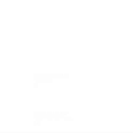
36
36
Dyakov
Moţi
2022/23
J
V
E
D
Grupos
8
3
1
4
2013/14
J
V
E
D
Oitavos-de-final
10
6
2
2