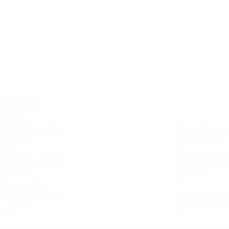
51
47
Nedyalkov
Cicinho
Jogos
2020s
2025/26
J
V
E
D
2024/25
J
V
E
Play-off
Fase da Liga
12
5
1
6
10
2
4
4
2021/22
J
V
E
D
2020/21
J
V
E
Grupos
Grupos
6
0
2
4
7
1
0
6
Anos 2010
2018/19
J
V
E
D
2017/18
J
V
E
Grupos
Dezasseis-avo
10
3
5
2
10
3
4
3