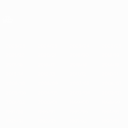
Saltar
para
o
App oficial da UEFA Europa League
Obtenha
conteúdo
Resultados em directo e estatísticas
principal
UEFA Europa League
Destaques
2025/26
2024/25
2023/24
2022/23
2021/22
2
2025/26
2024/25
2023/24
2022/23
2021/22
2020/21
2019/20
2018/19
2017/18
2016/17
2015/16
2014/15
2013/14
2012/13
2011/12
2010/11
2009/10
2008/09
2007/08
2006/07
2005/06
2004/05
2003/04
2002/03
2001/02
2000/01
1999/00
1998/99
1997/98
1996/97
1995/96
1994/95
1993/94
1992/93
1991/92
1990/91