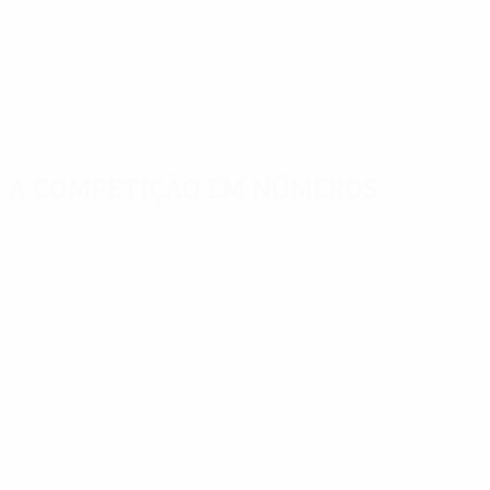
A competição em números
Estatísticas
Melhores
Mais
importantes
marcadores
presenças
Golos
Delgado
Adriano
525
7
14
Jogos Disputados
Saviola
Goian
442
6
14
Dică
Yakubu
6
14