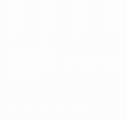
1989/90
1988/89
1987/88
1986/87
1985/86
1984/85
1983/84
1982/83
1981/82
1980/81
1979/80
1978/79
1977/78
1976/77
1975/76
1974/75
1973/74
1972/73
1971/72
Sevilla
VENCEDOR
A história da Taça UEFA
2005/06
Geral
Jogos
Grupos
Estat.
Clubes