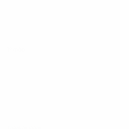
1ª mão
Todos os jogos