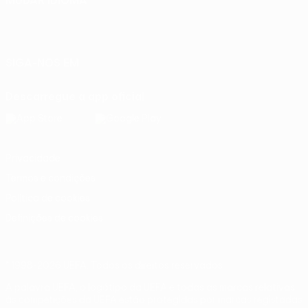
MUDAR IDIOMA
Português
English
Français
Deutsch
Русский
Español
Italiano
Português
SIGA-NOS EM
Descarregue a app oficial
Privacidade
Termos e condições
Política de cookies
Definições de cookies
© 1998-2026 UEFA. Todos os direitos reservados
A palavra UEFA, o logótipo da UEFA e todas as marcas relativas
às competições da UEFA estão protegidas por marcas registadas