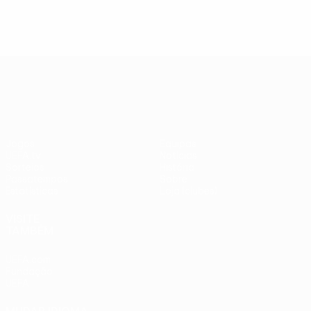
UEFA Europa League
Jogos
Equipas
UEFA.tv
Notícias
Sorteios
História
Passatempos
Sobre
Estatísticas
Loja (clubes)
VISITE
TAMBÉM
UEFA.com
Fundação
UEFA