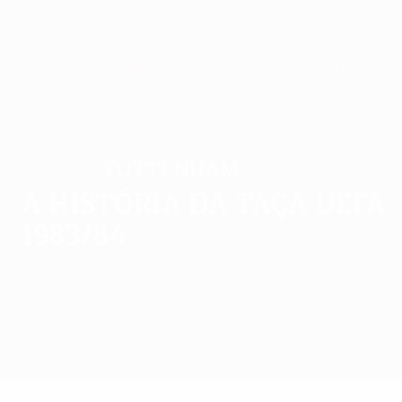
1989/90
1988/89
1987/88
1986/87
1985/86
1984/85
1983/84
1982/83
1981/82
1980/81
1979/80
1978/79
1977/78
1976/77
1975/76
1974/75
1973/74
1972/73
1971/72
Tottenham
VENCEDOR
A história da Taça UEFA
1983/84
Geral
Jogos
Grupos
Estat.
Clubes