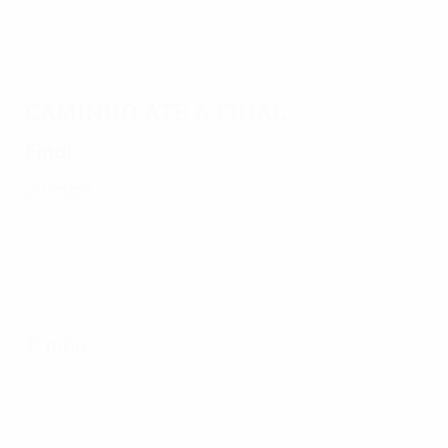
Caminho até à final
Final
2ª mão
1ª mão