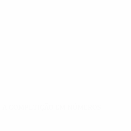
A competição em números
Estatísticas
Melhores
Mais
importantes
marcadores
presenças