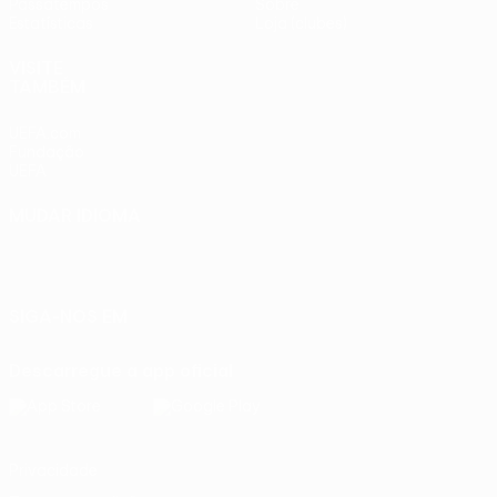
Passatempos
Sobre
Estatísticas
Loja (clubes)
VISITE
TAMBÉM
UEFA.com
Fundação
UEFA
MUDAR IDIOMA
Português
English
Français
Deutsch
Русский
Español
Italiano
Português
SIGA-NOS EM
Descarregue a app oficial
Privacidade