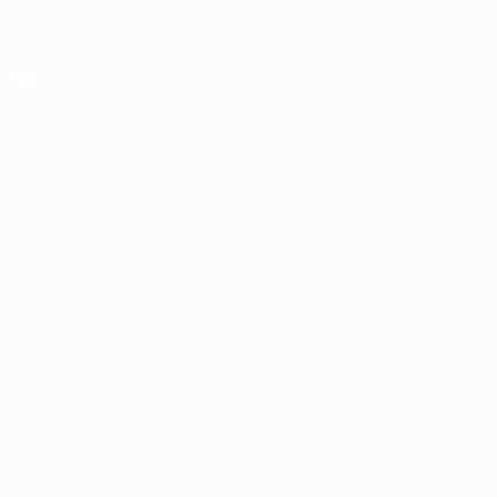
Saltar
para
o
App oficial da UEFA Europa League
Obtenha
conteúdo
Resultados em directo e estatísticas
principal
UEFA Europa League
Destaques
2025/26
2024/25
2023/24
2022/23
2021/22
2
2025/26
2024/25
2023/24
2022/23
2021/22
2020/21
2019/20
2018/19
2017/18
2016/17
2015/16
2014/15
2013/14
2012/13
2011/12
2010/11
2009/10
2008/09
2007/08
2006/07
2005/06
2004/05
2003/04
2002/03
2001/02
2000/01
1999/00
1998/99
1997/98
1996/97
1995/96
1994/95
1993/94
1992/93
1991/92
1990/91