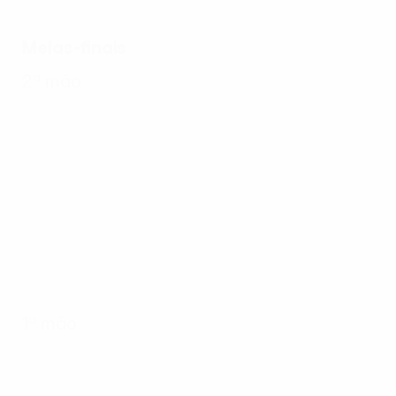
Meias-finais
2ª mão
1ª mão