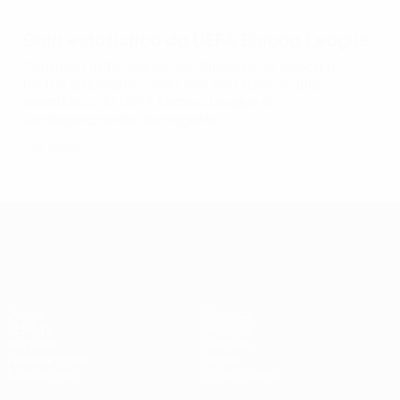
Guia estatístico da UEFA Europa League
Cobrindo tudo, desde um itinerário de época a
factos e números, além dos recordes, o guia
estatístico da UEFA Europa League é
verdadeiramente abrangente.
Ler mais
UEFA Europa League
Jogos
Equipas
UEFA.tv
Notícias
Sorteios
História
Passatempos
Sobre
Estatísticas
Loja (clubes)