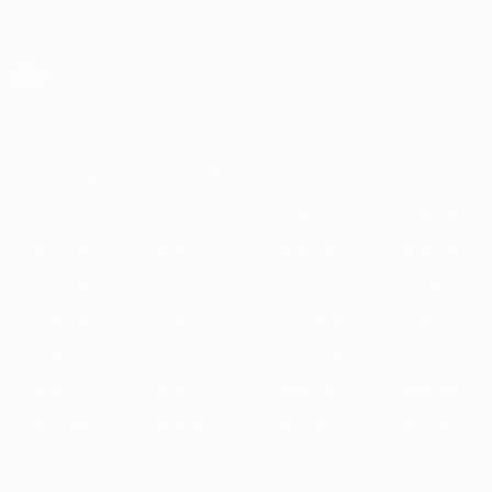
Saltar
para
o
App oficial da UEFA Europa League
Obtenha
conteúdo
Resultados em directo e estatísticas
principal
UEFA Europa League
Destaques
2025/26
2024/25
2023/24
2022/23
2021/22
2
2025/26
2024/25
2023/24
2022/23
2021/22
2020/21
2019/20
2018/19
2017/18
2016/17
2015/16
2014/15
2013/14
2012/13
2011/12
2010/11
2009/10
2008/09
2007/08
2006/07
2005/06
2004/05
2003/04
2002/03
2001/02
2000/01
1999/00
1998/99
1997/98
1996/97
1995/96
1994/95
1993/94
1992/93
1991/92
1990/91