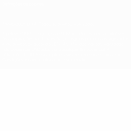
Definições de cookies
© 1998-2026 UEFA. Todos os direitos reservados
A palavra UEFA, o logótipo da UEFA e todas as marcas relativas
às competições da UEFA estão protegidas por marcas registadas
e/ou direitos de autor da UEFA. As referidas marcas registadas
não podem ser utilizadas para qualquer fim comercial. A
utilização do UEFA.com implica o seu acordo com os Termos e
Condições, e com a Política de Privacidade.