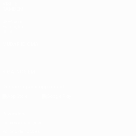
VISITE
TAMBÉM
UEFA.com
Fundação
UEFA
MUDAR IDIOMA
Português
English
Français
Deutsch
Русский
Español
Italiano
Português
SIGA-NOS EM
Descarregue a app oficial
Privacidade
Termos e condições
Política de cookies