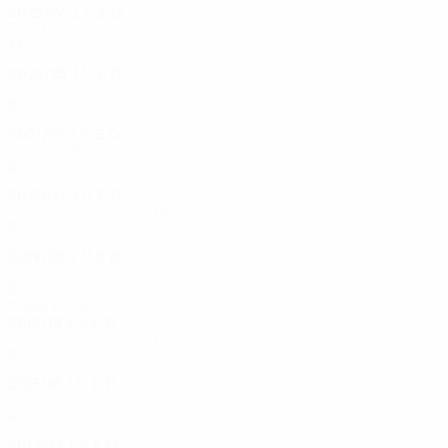
2023/24
J
V
E
D
Final
13
9
3
1
2022/23
J
V
E
D
Meias-finais
8
3
3
2
2021/22
J
V
E
D
Oitavos-de-final
8
4
1
3
2020/21
J
V
E
D
Dezasseis-avos-de-final
8
5
0
3
2019/20
J
V
E
D
Quartos-de-final
5
4
0
1
Anos 2010
2018/19
J
V
E
D
Dezasseis-avos-de-final
8
4
3
1
2015/16
J
V
E
D
Oitavos-de-final
4
2
1
1
2012/13
J
V
E
D