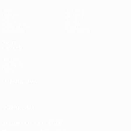
Jogos
Equipas
UEFA.tv
Notícias
Sorteios
História
Passatempos
Sobre
Estatísticas
Loja (clubes)
VISITE
TAMBÉM
UEFA.com
Fundação
UEFA
MUDAR IDIOMA
Português
English
Français
Deutsch
Русский
Español
Italiano
Português
SIGA-NOS EM
Descarregue a app oficial