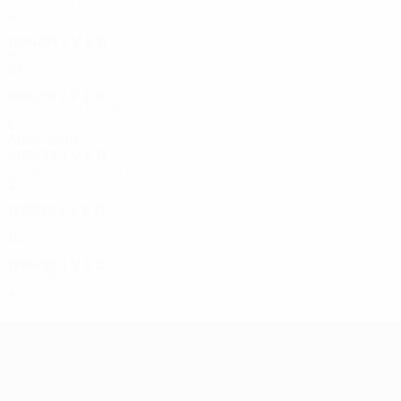
2ª eliminatória
4
1
2
1
1994/95
J
V
E
D
Meias-finais
10
6
2
2
1990/91
J
V
E
D
Terceira eliminatória
6
3
2
1
Anos 1980
1988/89
J
V
E
D
Primeira eliminatória
2
0
0
2
1987/88
J
V
E
D
Final
12
5
6
1
1986/87
J
V
E
D
2ª eliminatória
4
2
2
0
UEFA Europa League