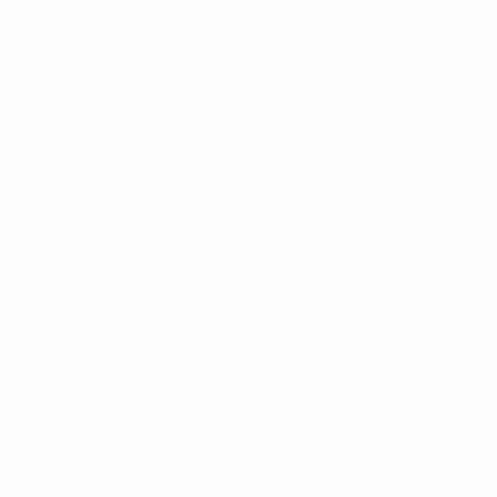
Dezasseis-avos-de-final
8
4
1
3
2010/11
J
V
E
D
Oitavos-de-final
12
7
3
2
Anos 2000
2007/08
J
V
E
D
Quartos-de-final
12
7
1
4
2006/07
J
V
E
D
Quartos-de-final
12
4
3
5
2005/06
J
V
E
D
Primeira eliminatória
2
0
0
2
2000/01
J
V
E
D
Terceira eliminatória
2
0
1
1
Anos 1990
1999/00
J
V
E
D
Terceira eliminatória
2
1
0
1
1998/99
J
V
E
D