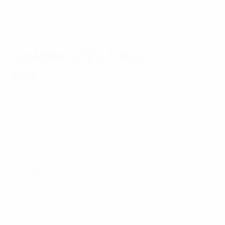
Caminho até à final
Final
2ª mão
1ª mão