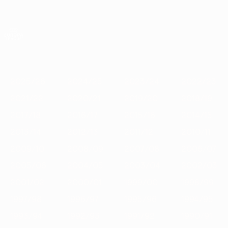
Saltar
para
o
App oficial da UEFA Europa League
Obtenha
conteúdo
Resultados em directo e estatísticas
principal
UEFA Europa League
Destaques
2025/26
2024/25
2023/24
2022/23
2021/22
2
2025/26
2024/25
2023/24
2022/23
2021/22
2020/21
2019/20
2018/19
2017/18
2016/17
2015/16
2014/15
2013/14
2012/13
2011/12
2010/11
2009/10
2008/09
2007/08
2006/07
2005/06
2004/05
2003/04
2002/03
2001/02
2000/01
1999/00
1998/99
1997/98
1996/97
1995/96
1994/95
1993/94
1992/93
1991/92
1990/91