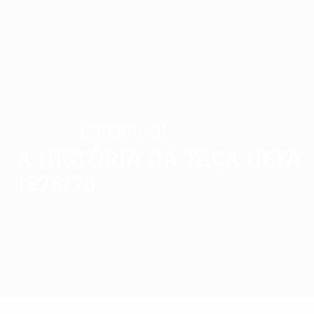
1989/90
1988/89
1987/88
1986/87
1985/86
1984/85
1983/84
1982/83
1981/82
1980/81
1979/80
1978/79
1977/78
1976/77
1975/76
1974/75
1973/74
1972/73
1971/72
Liverpool
VENCEDOR
A história da Taça UEFA
1975/76
Geral
Jogos
Grupos
Estat.
Clubes