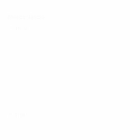
Meias-finais
2ª mão
1ª mão