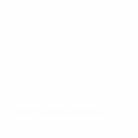
A competição em números
Estatísticas
Melhores
Mais
importantes
marcadores
presenças