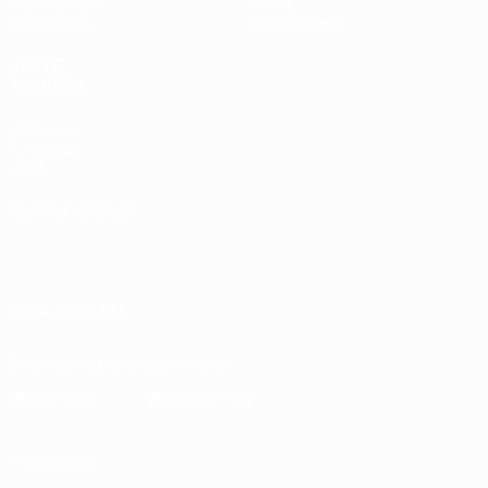
Passatempos
Sobre
Estatísticas
Loja (clubes)
VISITE
TAMBÉM
UEFA.com
Fundação
UEFA
MUDAR IDIOMA
Português
English
Français
Deutsch
Русский
Español
Italiano
Português
SIGA-NOS EM
Descarregue a app oficial
Privacidade