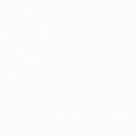
SIGA-NOS EM
Descarregue a app oficial
Privacidade
Termos e condições
Política de cookies
Definições de cookies
© 1998-2026 UEFA. Todos os direitos reservados
A palavra UEFA, o logótipo da UEFA e todas as marcas relativas
às competições da UEFA estão protegidas por marcas registadas
e/ou direitos de autor da UEFA. As referidas marcas registadas
não podem ser utilizadas para qualquer fim comercial. A
utilização do UEFA.com implica o seu acordo com os Termos e
Condições, e com a Política de Privacidade.