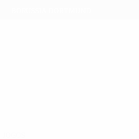
Borussia Dortmund
Melhores
marcadores
10
9
9
Mill
Zorc
Reus
9
7
Chapuisat
11
Mkhitary
Aubameyang
Mais
presenças
30
35
37
Klos
Zorc
25
Reuter
26
Schmidt
27
Schmelzer
Weidenfeller
Jogos