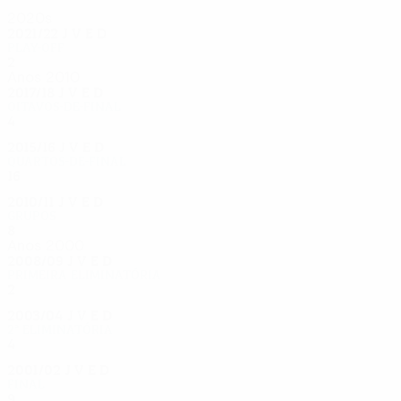
2020s
2021/22
J
V
E
D
Play-off
2
0
1
1
Anos 2010
2017/18
J
V
E
D
Oitavos-de-final
4
1
2
1
2015/16
J
V
E
D
Quartos-de-final
16
11
2
3
2010/11
J
V
E
D
Grupos
8
4
3
1
Anos 2000
2008/09
J
V
E
D
Primeira eliminatória
2
0
1
1
2003/04
J
V
E
D
2ª eliminatória
4
2
1
1
2001/02
J
V
E
D
Final
9
4
3
2