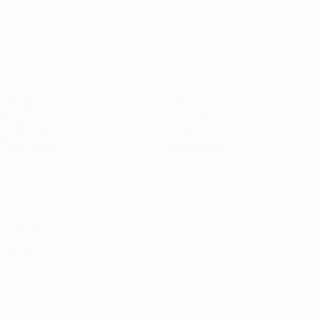
UEFA Europa League
Jogos
Equipas
UEFA.tv
Notícias
Sorteios
História
Passatempos
Sobre
Estatísticas
Loja (clubes)
VISITE
TAMBÉM
UEFA.com
Fundação
UEFA
MUDAR IDIOMA
Português
English
Français
Deutsch
Русский
Español
Italiano
Português