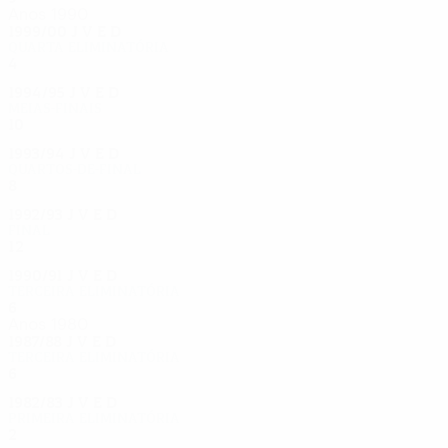
Anos 1990
1999/00
J
V
E
D
Quarta eliminatória
4
0
2
2
1994/95
J
V
E
D
Meias-finais
10
5
1
4
1993/94
J
V
E
D
Quartos-de-final
8
4
3
1
1992/93
J
V
E
D
Final
12
7
1
4
1990/91
J
V
E
D
Terceira eliminatória
6
5
0
1
Anos 1980
1987/88
J
V
E
D
Terceira eliminatória
6
3
0
3
1982/83
J
V
E
D
Primeira eliminatória
2
0
1
1