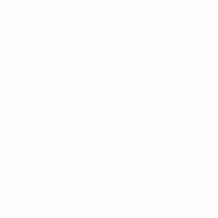
2ª mão
1ª mão