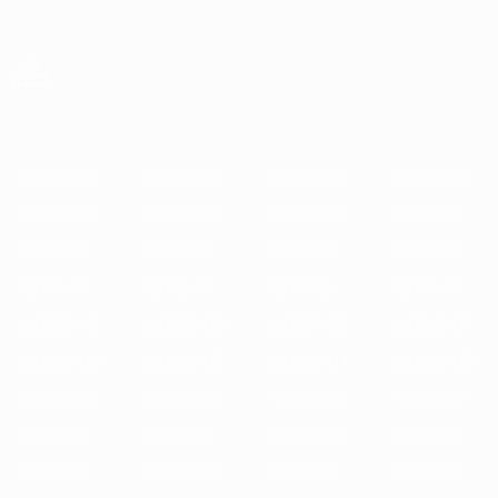
Saltar
para
o
App oficial da UEFA Europa League
Obtenha
conteúdo
Resultados em directo e estatísticas
principal
UEFA Europa League
Destaques
2025/26
2024/25
2023/24
2022/23
2021/22
2
2025/26
2024/25
2023/24
2022/23
2021/22
2020/21
2019/20
2018/19
2017/18
2016/17
2015/16
2014/15
2013/14
2012/13
2011/12
2010/11
2009/10
2008/09
2007/08
2006/07
2005/06
2004/05
2003/04
2002/03
2001/02
2000/01
1999/00
1998/99
1997/98
1996/97
1995/96
1994/95
1993/94
1992/93
1991/92
1990/91