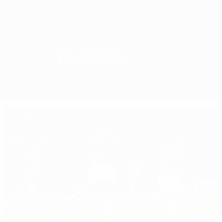
Villarreal
VENCEDOR
Geral
Jogos
Grupos
Estat.
Clubes
01:39