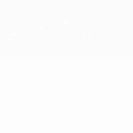
© 1998-2026 UEFA. Todos os direitos reservados
A palavra UEFA, o logótipo da UEFA e todas as marcas relativas
às competições da UEFA estão protegidas por marcas registadas
e/ou direitos de autor da UEFA. As referidas marcas registadas
não podem ser utilizadas para qualquer fim comercial. A
utilização do UEFA.com implica o seu acordo com os Termos e
Condições, e com a Política de Privacidade.