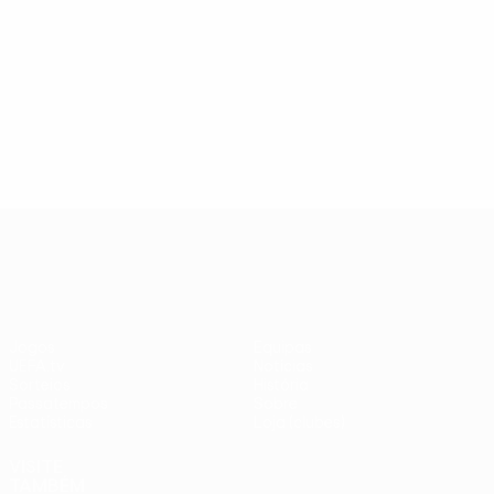
410
7
13
Pizzi
Villar
7
13
UEFA Europa League
Jogos
Equipas
UEFA.tv
Notícias
Sorteios
História
Passatempos
Sobre
Estatísticas
Loja (clubes)
VISITE
TAMBÉM