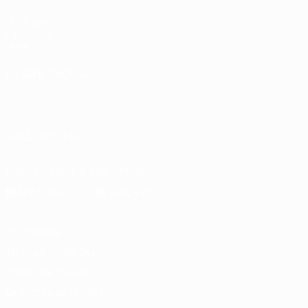
UEFA.com
Fundação
UEFA
MUDAR IDIOMA
Português
English
Français
Deutsch
Русский
Español
Italiano
Português
SIGA-NOS EM
Descarregue a app oficial
Privacidade
Termos e condições
Política de cookies
Definições de cookies