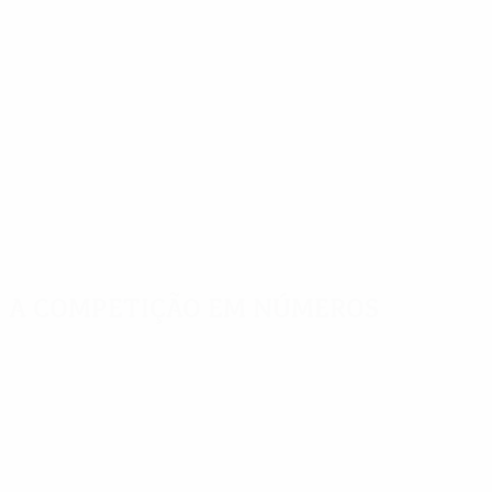
A competição em números
Estatísticas
Melhores
Mais
importantes
marcadores
presenças
Golos
Yusuf Yazıcı
Trigueros
618
7
14
Jogos Disputados
Mayoral
Pépé