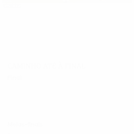
Destaque
Cinco golos memoráveis do Manchester
United
Caminho até à final
Final
Meias-finais