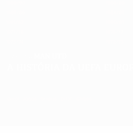
1989/90
1988/89
1985/86
1984/85
1981/82
1980/81
1977/78
1976/77
1973/74
1972/73
Man Utd
VENCEDOR
A história da UEFA Europ
Geral
Jogos
Grupos
Estat.
Clubes