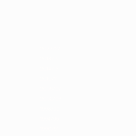
Obtenha
3/14
2012/13
2011/12
2010/11
2009/10
2008/09
2007/08
200
2022/23
2018/19
2014/15
2010/11
2006/07
2002/03
1998/99
1994/95
1990/91