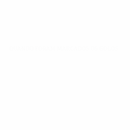
2,80
33'
Golos por jogo
Minutos por golo
Quando foram marcados os golos