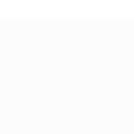
Ranking completo
Equipas
Notícias
História
Sobre
Loja (clubes)
iano
Português