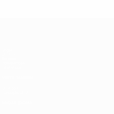
4
Ranking
completo
UEFA Europa League
Jogos
UEFA.tv
Sorteios
Passatempos
Estatísticas
VISITE TAMBÉM
UEFA.com
Fundação UEFA
MUDAR IDIOMA
Português
English
Français
Deutsch
Русский
Español
Ital