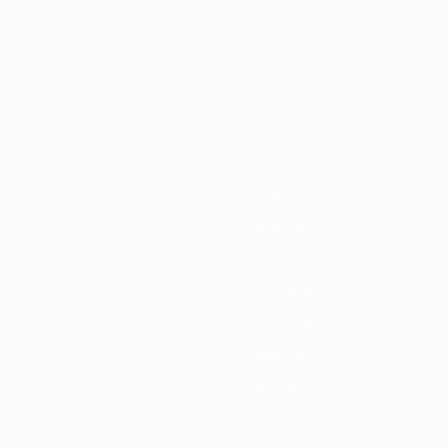
020/21
2019/20
2018/19
2017/18
2016/17
2015/16
2014/15
201
2023/24
2019/20
2015/16
2011/12
2007/08
2003/04
1999/00
1995/96
1991/92