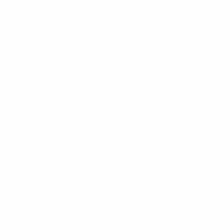
Geral
410
Jogos Disputados
56
187
Equipas na fase final
Incluindo fase de qualifica
Golos
565
Total de golos