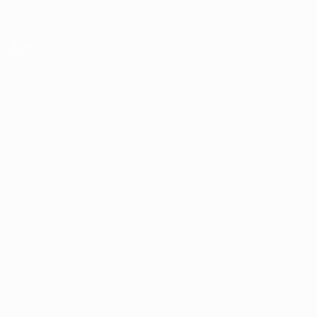
Saltar
para
o
App oficial da UEFA Europa League
conteúdo
Resultados em directo e estatísticas
principal
UEFA Europa League
Destaques
2025/26
2024/25
2023/24
2022/23
2021/22
2
2025/26
2024/25
2021/22
2020/21
2017/18
2016/17
2013/14
2012/13
2009/10
2008/09
2005/06
2004/05
2001/02
2000/01
1997/98
1996/97
1993/94
1992/93