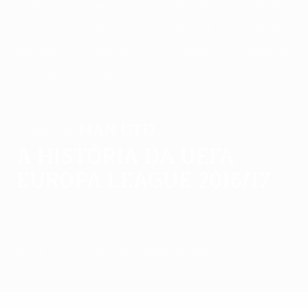
1989/90
1988/89
1987/88
1986/87
1985/86
1984/85
1983/84
1982/83
1981/82
1980/81
1979/80
1978/79
1977/78
1976/77
1975/76
1974/75
1973/74
1972/73
1971/72
Man Utd
VENCEDOR
A história da UEFA
Europa League 2016/17
Geral
Jogos
Grupos
Estat.
Clubes
Jogos - 2016/17