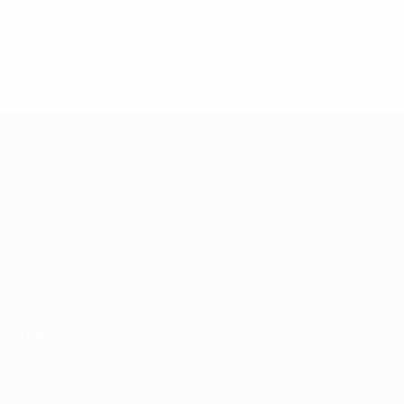
UEFA Europa League
Jogos
Equipas
UEFA.tv
Notícias
Sorteios
História
Passatempos
Sobre
Estatísticas
Loja (clubes)
VISITE
TAMBÉM
UEFA.com
Fundação