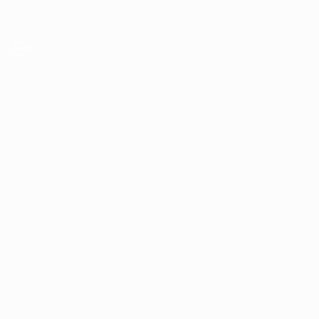
Saltar
para
o
App oficial da UEFA Europa League
Obtenha
conteúdo
Resultados em directo e estatísticas
principal
UEFA Europa League
Destaques
2025/26
2024/25
2023/24
2022/23
2021/22
2
2025/26
2024/25
2023/24
2022/23
2021/22
2020/21
2019/20
2018/19
2017/18
2016/17
2015/16
2014/15
2013/14
2012/13
2011/12
2010/11
2009/10
2008/09
2007/08
2006/07
2005/06
2004/05
2003/04
2002/03
2001/02
2000/01
1999/00
1998/99
1997/98
1996/97
1995/96
1994/95
1993/94
1992/93
1991/92
1990/91