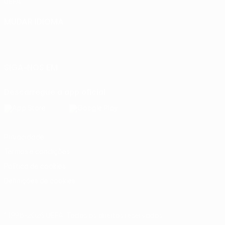
UEFA
MUDAR IDIOMA
Português
English
Français
Deutsch
Русский
Español
Italiano
Português
SIGA-NOS EM
Descarregue a app oficial
Privacidade
Termos e condições
Política de cookies
Definições de cookies
© 1998-2026 UEFA. Todos os direitos reservados