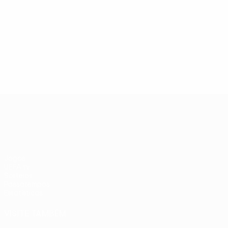
UEFA Europa League
Jogos
UEFA.tv
Sorteios
Passatempos
Estatísticas
VISITE TAMBÉM