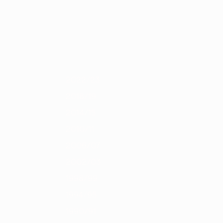
Obtenha
3/14
2012/13
2011/12
2010/11
2009/10
2008/09
2007/08
200
2022/23
2018/19
2014/15
2010/11
2006/07
2002/03
1998/99
1994/95
1990/91