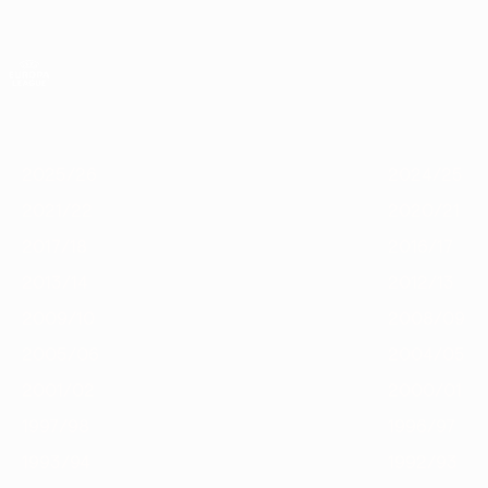
Saltar
para
o
App oficial da UEFA Europa League
conteúdo
Resultados em directo e estatísticas
principal
UEFA Europa League
Destaques
2025/26
2024/25
2023/24
2022/23
2021/22
2
2025/26
2024/25
2021/22
2020/21
2017/18
2016/17
2013/14
2012/13
2009/10
2008/09
2005/06
2004/05
2001/02
2000/01
1997/98
1996/97
1993/94
1992/93