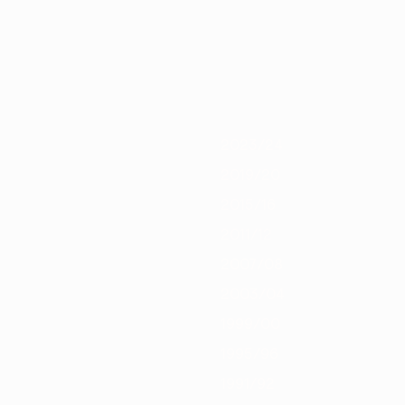
020/21
2019/20
2018/19
2017/18
2016/17
2015/16
2014/15
201
2023/24
2019/20
2015/16
2011/12
2007/08
2003/04
1999/00
1995/96
1991/92