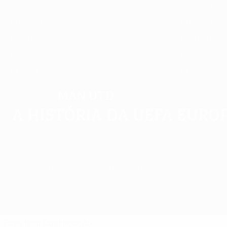
1989/90
1988/89
1985/86
1984/85
1981/82
1980/81
1977/78
1976/77
1973/74
1972/73
Man Utd
VENCEDOR
A história da UEFA Europ
Geral
Jogos
Grupos
Estat.
Clubes
Fase final
Qualificação