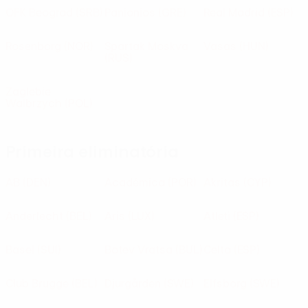
OFK Beograd
(SRB)
Panionios
(GRE)
Real Madrid
(ESP)
Rosenborg
(NOR)
Spartak Moskva
Vasas
(HUN)
(RUS)
Zaglebie
Walbrzych
(POL)
Primeira eliminatória
AB
(DEN)
Académica
(POR)
Akritas
(CYP)
Anderlecht
(BEL)
Aris
(LUX)
Atleti
(ESP)
Basel
(SUI)
Botev Vratsa
(BUL)
Celta
(ESP)
Club Brugge
(BEL)
Djurgården
(SWE)
Elfsborg
(SWE)