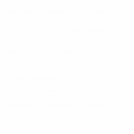
Braunschweig
Dundee
(SCO)
Jena
(GER)
(GER)
PSV
(NED)
Rapid Bucureşti
Setúbal
(POR)
(ROU)
SK Rapid
(AUT)
St Johnstone
(SCO)
2ª eliminatória
Aberdeen
(SCO)
Athletic Club
(ESP)
Bologna
(ITA)
Den Haag
(NED)
GNK Dinamo
(CRO)
Hertha
(GER)
Köln
(GER)
Legia Warszawa
Nantes
(FRA)
(POL)