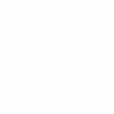
Tottenham
(ENG)
Wolves
(ENG)
Meias-finais
Ferencváros
(HUN)
Milan
(ITA)
Quartos-de-final
Juventus
(ITA)
Lierse
(BEL)
UTA
(ROU)
Željezničar
(BIH)
Terceira eliminatória