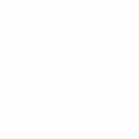
Fenerbahçe
(TUR)
Glentoran
(NIR)
Hallescher
(GER)
Hamburg
(GER)
HJK
(FIN)
Keflavík
(ISL)
Košice
(SVK)
Leeds
(ENG)
Lokomotiv Plovdiv
(BUL)
Lugano
(SUI)
Marsa
(MLT)
Napoli
(ITA)
Nîmes
(FRA)
Porto
(POR)
Salzburg
(AUT)
Shelbourne
(IRL)
Southampton
St-Étienne
(FRA)
(ENG)
Teplice
(CZE)
Vllaznia
(ALB)
UEFA Europa League