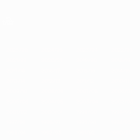
Saltar
para
o
App oficial da UEFA Europa League
Obtenha
conteúdo
Resultados em directo e estatísticas
principal
UEFA Europa League
Destaques
2025/26
2024/25
2023/24
2022/23
2021/22
2
2025/26
2024/25
2023/24
2022/23
2021/22
2020/21
2019/20
2018/19
2017/18
2016/17
2015/16
2014/15
2013/14
2012/13
2011/12
2010/11
2009/10
2008/09
2007/08
2006/07
2005/06
2004/05
2003/04
2002/03
2001/02
2000/01
1999/00
1998/99
1997/98
1996/97
1995/96
1994/95
1993/94
1992/93
1991/92
1990/91