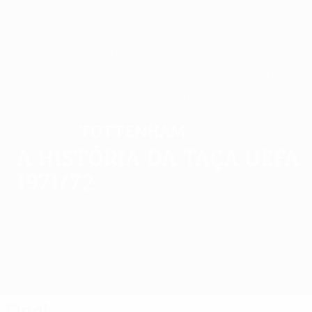
1989/90
1988/89
1987/88
1986/87
1985/86
1984/85
1983/84
1982/83
1981/82
1980/81
1979/80
1978/79
1977/78
1976/77
1975/76
1974/75
1973/74
1972/73
1971/72
Tottenham
VENCEDOR
A história da Taça UEFA
1971/72
Geral
Jogos
Grupos
Estat.
Clubes
Final