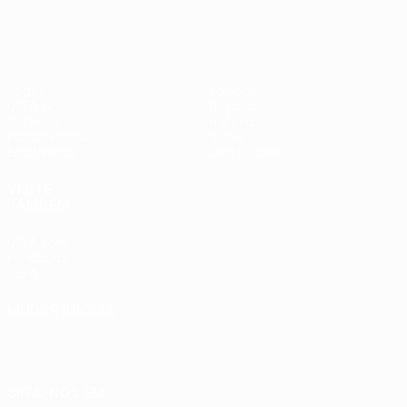
Jogos
Equipas
UEFA.tv
Notícias
Sorteios
História
Passatempos
Sobre
Estatísticas
Loja (clubes)
VISITE
TAMBÉM
UEFA.com
Fundação
UEFA
MUDAR IDIOMA
Português
English
Français
Deutsch
Русский
Español
Italiano
Português
SIGA-NOS EM