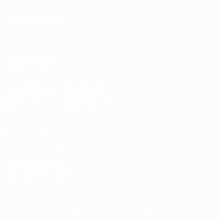
MUDAR IDIOMA
Português
English
Français
Deutsch
Русский
Español
Italiano
Português
SIGA-NOS EM
Descarregue a app oficial
Privacidade
Termos e condições
Política de cookies
Definições de cookies
© 1998-2026 UEFA. Todos os direitos reservados