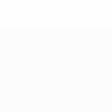
Primeira eliminatória
2
0
0
2
1971/72
J
V
E
D
2ª eliminatória
4
2
1
1
UEFA Europa League
Jogos
Equipas
UEFA.tv
Notícias
Sorteios
História
Passatempos
Sobre
Estatísticas
Loja (clubes)
VISITE
TAMBÉM
UEFA.com
Fundação
UEFA