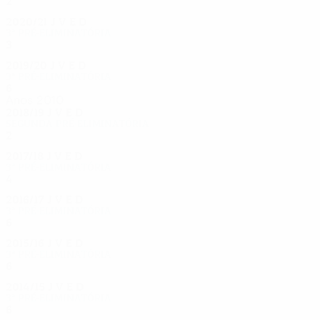
2
0
1
1
2020/21
J
V
E
D
3ª pré-eliminatória
3
2
0
1
2019/20
J
V
E
D
3ª pré-eliminatória
6
3
1
2
Anos 2010
2018/19
J
V
E
D
Segunda pré-eliminatória
2
0
1
1
2017/18
J
V
E
D
3ª pré-eliminatória
4
2
1
1
2016/17
J
V
E
D
3ª pré-eliminatória
6
3
1
2
2015/16
J
V
E
D
3ª pré-eliminatória
6
1
4
1
2014/15
J
V
E
D
3ª pré-eliminatória
6
3
1
2