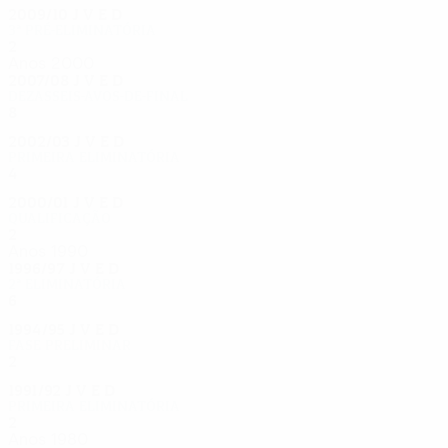
2009/10
J
V
E
D
3ª pré-eliminatória
2
0
0
2
Anos 2000
2007/08
J
V
E
D
Dezasseis-avos-de-final
8
1
4
3
2002/03
J
V
E
D
Primeira eliminatória
4
1
2
1
2000/01
J
V
E
D
Qualificação
2
1
0
1
Anos 1990
1996/97
J
V
E
D
2ª eliminatória
6
2
2
2
1994/95
J
V
E
D
Fase preliminar
2
0
2
0
1991/92
J
V
E
D
Primeira eliminatória
2
0
2
0
Anos 1980