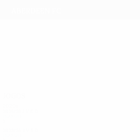
Aberdeen FC
Melhores
marcadores
9
7
6
6
5
5
Rooney
Jarvie
Cosgrove
McGinn
Harper
Hewitt
Mais
presenças
39
32
26
22
22
21
Considine
Logan
McGinn
Miller
Shinnie
Lewis
Jogos
2020s
2025/26
J
V
E
D
Play-off
2
0
1
1
2023/24
J
V
E
D
Play-off