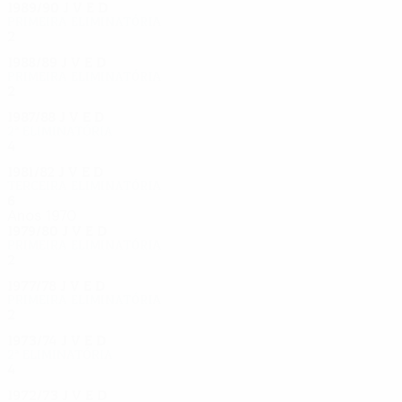
1989/90
J
V
E
D
Primeira eliminatória
2
1
0
1
1988/89
J
V
E
D
Primeira eliminatória
2
0
1
1
1987/88
J
V
E
D
2ª eliminatória
4
2
1
1
1981/82
J
V
E
D
Terceira eliminatória
6
3
2
1
Anos 1970
1979/80
J
V
E
D
Primeira eliminatória
2
0
1
1
1977/78
J
V
E
D
Primeira eliminatória
2
0
1
1
1973/74
J
V
E
D
2ª eliminatória
4
2
1
1
1972/73
J
V
E
D