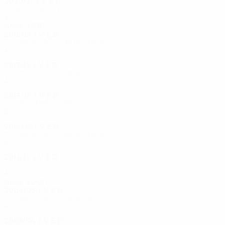
2020/21
J
V
E
D
1ª pré-eliminatória
1
0
0
1
Anos 2010
2018/19
J
V
E
D
Segunda pré-eliminatória
4
2
0
2
2017/18
J
V
E
D
Segunda pré-eliminatória
4
1
2
1
2015/16
J
V
E
D
3ª pré-eliminatória
6
4
0
2
2014/15
J
V
E
D
Segunda pré-eliminatória
4
1
3
0
2011/12
J
V
E
D
3ª pré-eliminatória
4
1
1
2
Anos 2000
2004/05
J
V
E
D
Segunda pré-eliminatória
4
2
0
2
2003/04
J
V
E
D