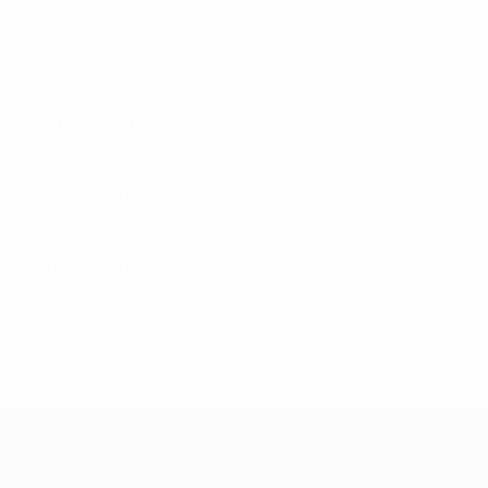
Primeira eliminatória
4
2
1
1
2002/03
J
V
E
D
Primeira eliminatória
2
0
1
1
2000/01
J
V
E
D
Qualificação
2
0
1
1
Anos 1990
1998/99
J
V
E
D
1ª pré-eliminatória
2
0
1
1
Anos 1980
1984/85
J
V
E
D
Meias-finais
10
5
2
3
Anos 1970
1971/72
J
V
E
D
Quartos-de-final
8
3
3
2
UEFA Europa League