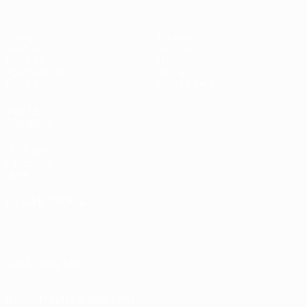
Jogos
Equipas
UEFA.tv
Notícias
Sorteios
História
Passatempos
Sobre
Estatísticas
Loja (clubes)
VISITE
TAMBÉM
UEFA.com
Fundação
UEFA
MUDAR IDIOMA
Português
English
Français
Deutsch
Русский
Español
Italiano
Português
SIGA-NOS EM
Descarregue a app oficial