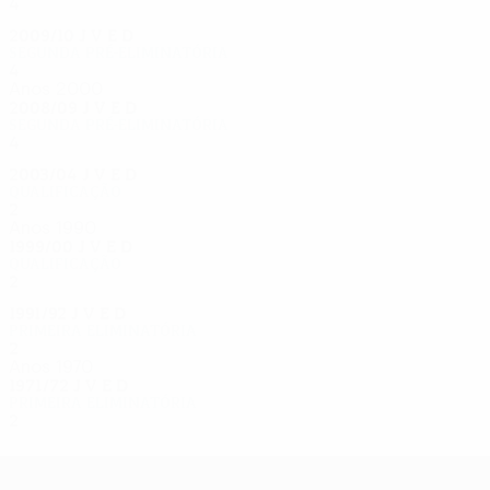
4
1
2
1
2009/10
J
V
E
D
Segunda pré-eliminatória
4
1
1
2
Anos 2000
2008/09
J
V
E
D
Segunda pré-eliminatória
4
1
1
2
2003/04
J
V
E
D
Qualificação
2
0
0
2
Anos 1990
1999/00
J
V
E
D
Qualificação
2
0
1
1
1991/92
J
V
E
D
Primeira eliminatória
2
0
0
2
Anos 1970
1971/72
J
V
E
D
Primeira eliminatória
2
0
0
0
UEFA Europa League