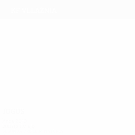
KF Vllaznia
Melhores
marcadores
4
1
1
1
Popović
Sukaj
Sinani
1
Smajlaj
Vajushi
Shtubina
Mais
presenças
14
12
10
10
8
12
Belisha
Smajlaj
Osja
Sinani
Beqiri
Nallbani
Jogos
Anos 2010
2011/12
J
V
E
D
Segunda pré-eliminatória