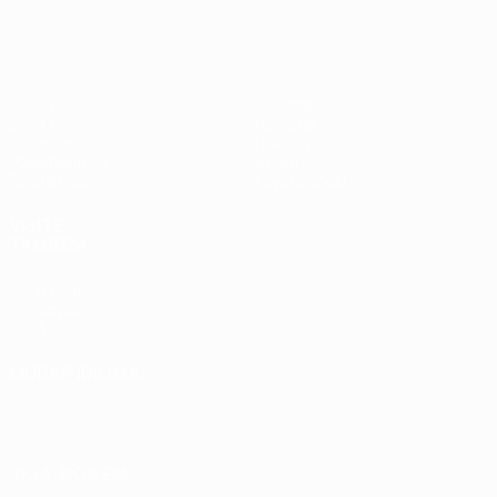
Jogos
Equipas
UEFA.tv
Notícias
Sorteios
História
Passatempos
Sobre
Estatísticas
Loja (clubes)
VISITE
TAMBÉM
UEFA.com
Fundação
UEFA
MUDAR IDIOMA
Português
English
Français
Deutsch
Русский
Español
Italiano
Português
SIGA-NOS EM