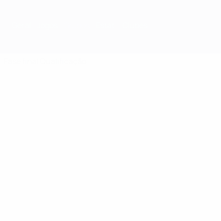
Geral
Jogos
Grupos
Estat.
Clubes
Fase final
Qualificação