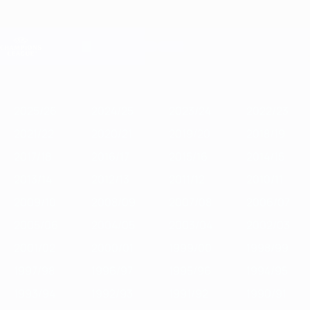
Saltar
para
o
Oficial da Champions League
Obtenha
conteúdo
Resultados em directo e Fantasy
principal
UEFA Champions League
Destaques
2025/26
2024/25
2023/24
2022/23
2021/22
2020/2
2025/26
2024/25
2023/24
2022/23
2021/22
2020/21
2019/20
2018/19
2017/18
2016/17
2015/16
2014/15
2013/14
2012/13
2011/12
2010/11
2009/10
2008/09
2007/08
2006/07
2005/06
2004/05
2003/04
2002/03
2001/02
2000/01
1999/00
1998/99
1997/98
1996/97
1995/96
1994/95
1993/94
1992/93
1991/92
1990/91