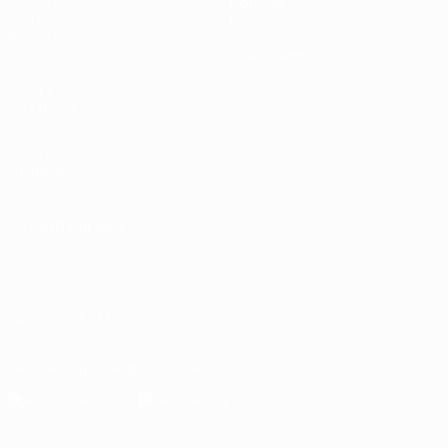
UEFA.tv
Notícias
Sorteios
História
Passatempos
Sobre
Estatísticas
Loja (clubes)
VISITE
TAMBÉM
UEFA.com
Fundação
UEFA
MUDAR IDIOMA
Português
English
Français
Deutsch
Русский
Español
Italiano
Português
العربية
SIGA-NOS EM
Descarregue a app oficial