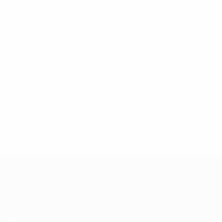
UEFA Champions League
Jogos
Equipas