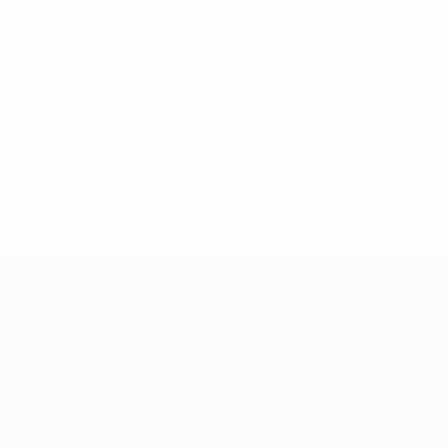
UEFA Champions League
Jogos
Equipas
UEFA.tv
Notícias
Sorteios
História
Passatempos
Sobre
Estatísticas
Loja (clubes)