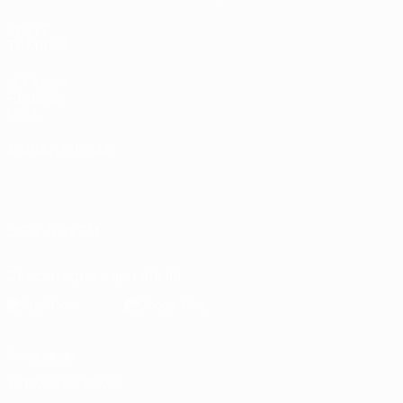
VISITE
TAMBÉM
UEFA.com
Fundação
UEFA
MUDAR IDIOMA
Português
English
Français
Deutsch
Русский
Español
Italiano
Português
العربية
SIGA-NOS EM
Descarregue a app oficial
Privacidade
Termos e condições