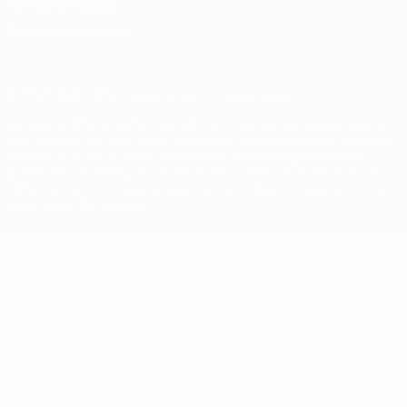
Política de cookies
Definições de cookies
© 1998-2026 UEFA. Todos os direitos reservados
A palavra UEFA, o logótipo da UEFA e todas as marcas relativas às
competições da UEFA estão protegidas por marcas registadas e/ou
direitos de autor da UEFA. As referidas marcas registadas não
podem ser utilizadas para qualquer fim comercial. A utilização do
UEFA.com implica o seu acordo com os Termos e Condições, e com
a Política de Privacidade.