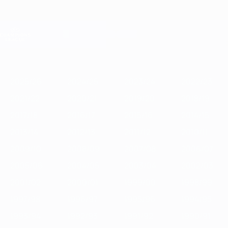
Saltar
para
o
Oficial da Champions League
Obtenha
conteúdo
Resultados em directo e Fantasy
principal
UEFA Champions League
Destaques
2025/26
2024/25
2023/24
2022/23
2021/22
2020/2
2025/26
2024/25
2023/24
2022/23
2021/22
2020/21
2019/20
2018/19
2017/18
2016/17
2015/16
2014/15
2013/14
2012/13
2011/12
2010/11
2009/10
2008/09
2007/08
2006/07
2005/06
2004/05
2003/04
2002/03
2001/02
2000/01
1999/00
1998/99
1997/98
1996/97
1995/96
1994/95
1993/94
1992/93
1991/92
1990/91