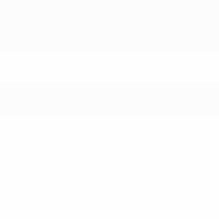
Geral
Jogos
Grupos
Estat.
Clubes
Jogos - 1996/97 Époc