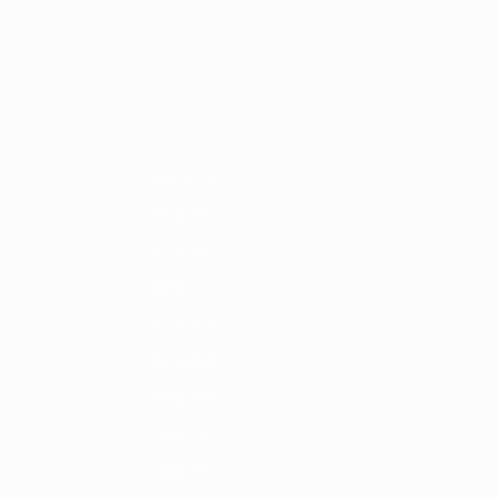
Obtenha
2011/12
2010/11
2009/10
2008/09
2007/08
2006/07
2005/06
200
2022/23
2018/19
2014/15
2010/11
2006/07
2002/03
1998/99
1994/95
1990/91