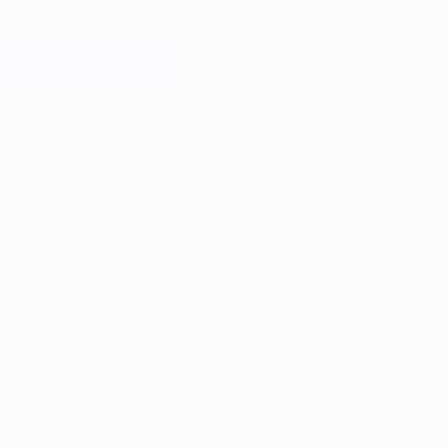
1
2019/20
2018/19
2017/18
2016/17
2015/16
2014/15
2013/14
2012/13
2023/24
2019/20
2015/16
2011/12
2007/08
2003/04
1999/00
1995/96
1991/92