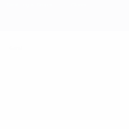
Geral
Jogos
Grupos
Estat.
Clubes
Geral
120
Jogos Disputados
32
32
Equipas na fase final
Incluindo fase de qualificaçã