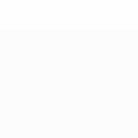
o
Equipas
Notícias
História
Sobre
Loja (clubes)
no
Português
العربية