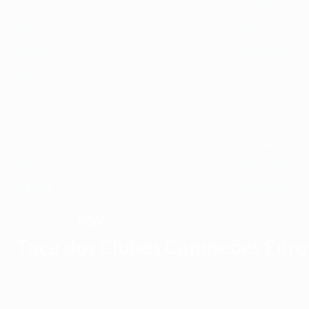
1989/90
1988/89
1985/86
1984/85
1981/82
1980/81
1977/78
1976/77
1973/74
1972/73
1969/70
1968/69
1965/66
1964/65
1961/62
1960/61
1957/58
1956/57
PSV
VENCEDOR
Taça dos Clubes Campeões Euro