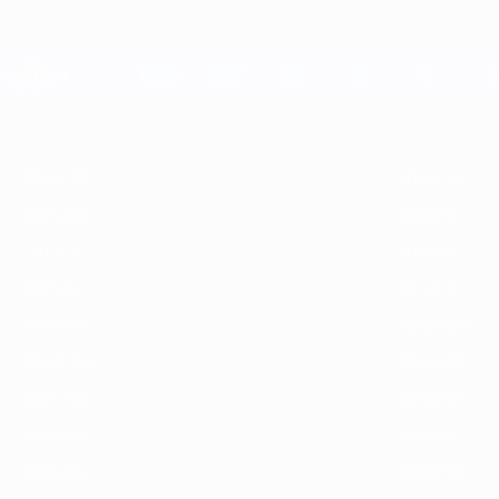
Saltar
para
o
Oficial da Champions League
conteúdo
Resultados em directo e Fantasy
principal
UEFA Champions League
Destaques
2025/26
2024/25
2023/24
2022/23
2021/22
2020/2
2025/26
2024/25
2021/22
2020/21
2017/18
2016/17
2013/14
2012/13
2009/10
2008/09
2005/06
2004/05
2001/02
2000/01
1997/98
1996/97
1993/94
1992/93