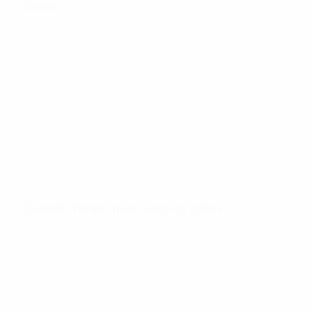
Golos
140
Total de golos
2,34
39'
Golos por jogo
Minutos por golo
Quando foram marcados os golos