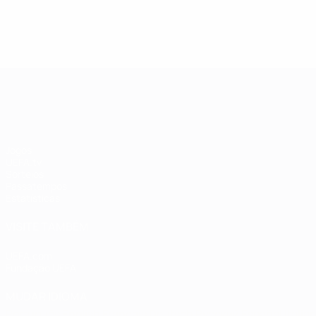
4
4
1
Porto
1
Porto
Madjer
Madjer
4
4
Ranking completo
Ranking complet
UEFA Champions League
Jogos
UEFA.tv
Sorteios
Passatempos
Estatísticas
VISITE TAMBÉM
UEFA.com
Fundação UEFA
MUDAR IDIOMA
Português
English
Français
Deutsch
Русский
Español
Italia