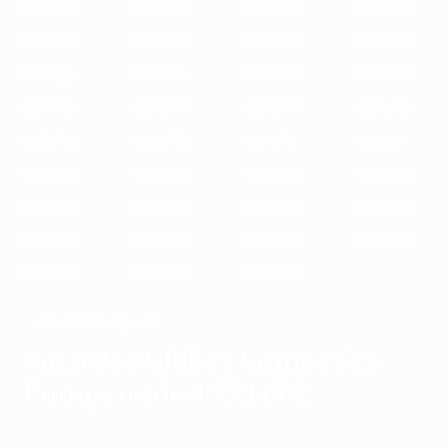
1989/90
1988/89
1987/88
1986/87
1985/86
1984/85
1983/84
1982/83
1981/82
1980/81
1979/80
1978/79
1977/78
1976/77
1975/76
1974/75
1973/74
1972/73
1971/72
1970/71
1969/70
1968/69
1967/68
1966/67
1965/66
1964/65
1963/64
1962/63
1961/62
1960/61
1959/60
1958/59
1957/58
1956/57
1955/56
Ajax
VENCEDOR
Taça dos Clubes Campeões
Europeus de 1971/72