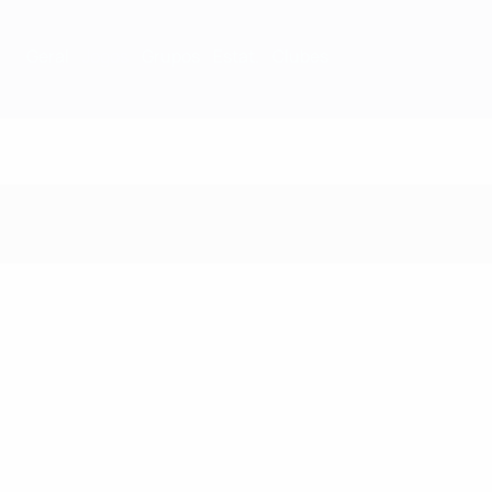
Geral
Jogos
Grupos
Estat.
Clubes
Jogos - 1971/72 Époc