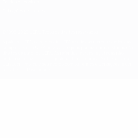
Política de cookies
Definições de cookies
© 1998-2026 UEFA. Todos os direitos reservados
A palavra UEFA, o logótipo da UEFA e todas as marcas relativas às
competições da UEFA estão protegidas por marcas registadas e/ou
direitos de autor da UEFA. As referidas marcas registadas não
podem ser utilizadas para qualquer fim comercial. A utilização do
UEFA.com implica o seu acordo com os Termos e Condições, e com
a Política de Privacidade.