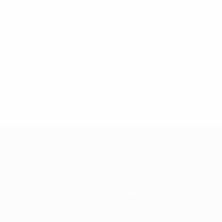
UEFA Champions League
Jogos
Equipas
UEFA.tv
Notícias
Sorteios
História
Passatempos
Sobre
Estatísticas
Loja (clubes)