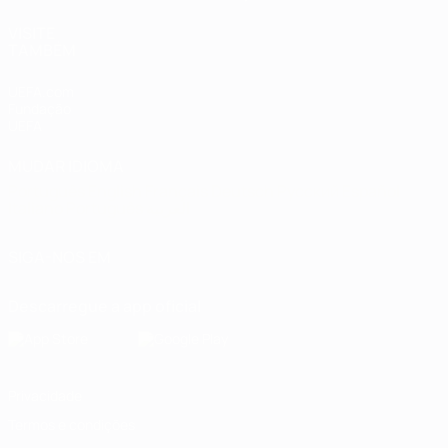
VISITE
TAMBÉM
UEFA.com
Fundação
UEFA
MUDAR IDIOMA
Português
English
Français
Deutsch
Русский
Español
Italiano
Português
العربية
SIGA-NOS EM
Descarregue a app oficial
Privacidade
Termos e condições