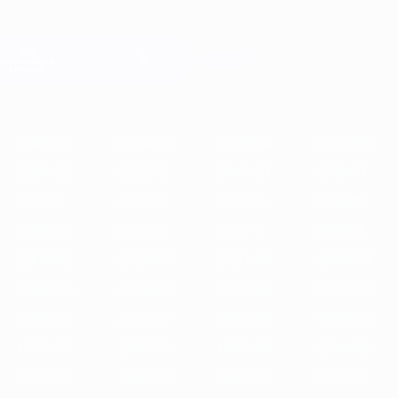
Saltar
para
o
Oficial da Champions League
Obtenha
conteúdo
Resultados em directo e Fantasy
principal
UEFA Champions League
Destaques
2025/26
2024/25
2023/24
2022/23
2021/22
2020/2
2025/26
2024/25
2023/24
2022/23
2021/22
2020/21
2019/20
2018/19
2017/18
2016/17
2015/16
2014/15
2013/14
2012/13
2011/12
2010/11
2009/10
2008/09
2007/08
2006/07
2005/06
2004/05
2003/04
2002/03
2001/02
2000/01
1999/00
1998/99
1997/98
1996/97
1995/96
1994/95
1993/94
1992/93
1991/92
1990/91