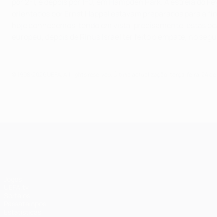
por 2-1, e depois por 1-0, em Hampden Park. A estreia do 
orientados por Ernst Happel estavam preparados para a fin
hoje conhecemos, tendo em vista, precisamente, estas oca
europeu, depois de Rinus Israel ter feito o empate, no se
© 1998-2026 UEFA. All rights reserved.
Última actualização: terça-feira, 24 d
UEFA Champions League
Jogos
UEFA.tv
Sorteios
Passatempos
Estatísticas