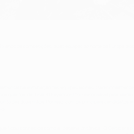
15 anos de competições, duas equipas do norte da Europa dis
mental na eliminação das equipas latinas, tradicionalmente f
 nos quartos-de-final. O Feyenoord foi responsável pela saída 
unto das duas mãos. Por isso, com os principais candidatos arr
va.
 que ficou conhecida como a "Batalha Britânica". O Celtic era 