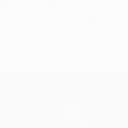
Feyenoord foi menos exigente, com vitórias sobre o Vorwarts Fr
al de San Siro. Afinal, estava em jogo um clube que havia mu
siões. Mesmo assim, foi preciso um golo de Ole Kindvall, no 
guimento de um golo de Tommy Gemmell no primeiro tempo, para
e setembro de 2013
Equipas
Notícias
História
Sobre
Loja (clubes)