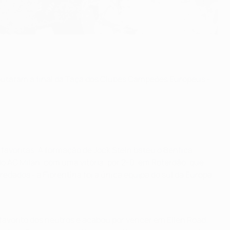
putaram a final da Taça dos Clubes Campeões Europeus -
avoritas. A formação de Jock Stein bateu o Benfica
do AC Milan, com uma vitória, por 2-0, em Roterdão, que
edados - a Fiorentina foi a única equipa do sul da Europa
o favorito dos neutros e acabou por vencer em Ellen Road,