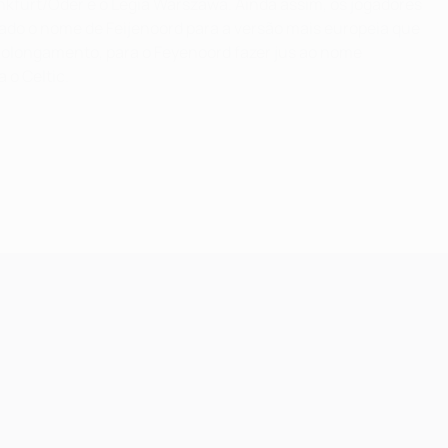
ankfurt/Oder e o Legia Warszawa. Ainda assim, os jogadores
dado o nome de Feijenoord para a versão mais europeia que
prolongamento, para o Feyenoord fazer jus ao nome
 o Celtic.