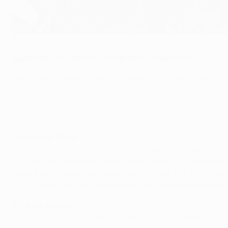
1969/70: Feyernoord estabelece nova ordem
©Getty Images
Feyenoord 2-1 Celtic FC (1-1 após prolongamento)
Uma nova década, uma nova ordem. Pela primeira vez nos 
Feyenoord e Celtic FC.
Nova expectativa
Os escoceses, vencedores em 1967, tiveram um papel funda
através da moeda ao ar, antes de eliminar a AC Fiorentina,
valeu a eliminação dos campeões em título, por 2-1 no conj
nos quartos-de-final - estava lançada uma nova expectati
Kindvall decisivo
Primeiro, a meia-final entre o Celtic e o Leeds United AFC,