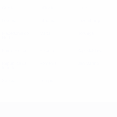
Grécia
Islândia
Israel
Letónia
Lituânia
Luxemburgo
Macedónia do
Malta
Noruega
Norte
País de Gales
Polónia
Rep. Moldava
República da
Roménia
San Marino
Irlanda
Suécia
Turquia
Campeonato da Europa de Sub