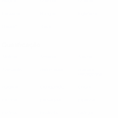
Bélgica
Chéquia
Croácia
Eslovénia
Hungria
Inglaterra
Rússia*
Suíça
Qualificação
Albânia
Arménia
Áustria
Azerbaijão
Bielorrússia
Bósnia e
Herzegovina
Bulgária
Cazaquistão
Chipre
Escócia
Eslováquia
Espanha
Estónia
Finlândia
Geórgia