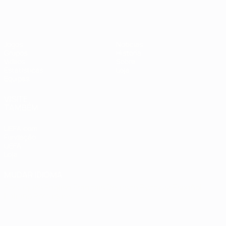
Jogos
Notícias
Grupos
História
Vídeos
Sobre
Estatísticas
Loja
Equipas
VISITE
TAMBÉM
UEFA.com
Fundação
UEFA
Loja
MUDAR IDIOMA
Português
English
Français
Deutsch
Русский
Español
Italiano
Português