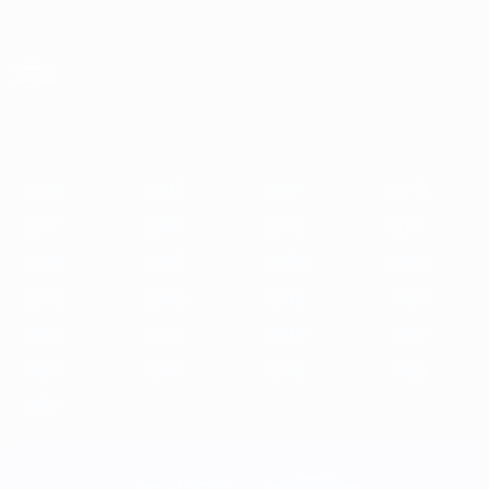
Saltar
para
o
conteúdo
principal
Campeonato da Europa de Sub-21 da UEFA
2025
2023
2021
2019
2017
2015
2013
2011
2009
2
2025
2023
2021
2019
2017
2015
2013
2011
2009
2007
2006
2004
2002
2000
1998
1996
1994
1992
1990
1988
1986
1984
1982
1980
1978