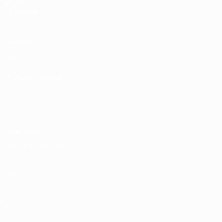
VISITE
TAMBÉM
UEFA.com
Fundação
UEFA
Loja
MUDAR IDIOMA
Português
English
Français
Deutsch
Русский
Español
Italiano
Português
Privacidade
Termos e condições
Política de cookies
Definições de cookies
© 1998-2026 UEFA. Todos os direitos reservados