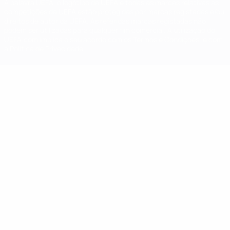
A palavra UEFA, o logótipo da UEFA e todas as marcas relativas às
competições da UEFA estão protegidas por marcas registadas e/ou
direitos de autor da UEFA. As referidas marcas registadas não
podem ser utilizadas para qualquer fim comercial. A utilização do
UEFA.com implica o seu acordo com os Termos e Condições, e com
a Política de Privacidade.