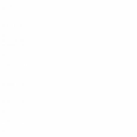
2013
J
V
E
D
Qualificação
10
3
0
7
2011
J
V
E
D
Qualificação
8
1
2
5
Anos 2000
2009
J
V
E
D
Qualificação
8
0
1
7
2007
J
V
E
D
Qualificação
2
1
0
1
2006
J
V
E
D
Qualificação
10
3
1
6
2004
J
V
E
D
Qualificação
6
3
0
3
2002
J
V
E
D
Qualificação
8
2
0
6