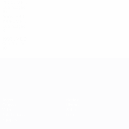
2000
J
V
E
D
Qualificação
10
5
1
4
Anos 1990
1998
J
V
E
D
Qualificação
8
3
0
5
1996
J
V
E
D
Qualificação
10
2
2
6
Campeonato da Europa de Sub
Jogos
Notícias
Grupos
História
Vídeos
Sobre
Estatísticas
Loja
Equipas