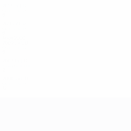
2013
J
V
E
D
Qualificação
8
0
4
4
2011
J
V
E
D
Qualificação
8
1
2
5
Anos 2000
2009
J
V
E
D
Qualificação
8
2
0
6
2007
J
V
E
D
Fase preliminar
2
0
1
1
2006
J
V
E
D
Qualificação
12
2
1
9
Campeonato da Europa de Sub