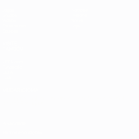
Jogos
Notícias
Grupos
História
Vídeos
Sobre
Estatísticas
Loja
Equipas
VISITE
TAMBÉM
UEFA.com
Fundação
UEFA
Loja
MUDAR IDIOMA
Português
English
Français
Deutsch
Русский
Español
Italiano
Português
Privacidade
Termos e condições