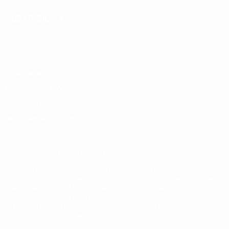
MUDAR IDIOMA
Português
English
Français
Deutsch
Русский
Español
Italiano
Português
Privacidade
Termos e condições
Política de cookies
Definições de cookies
© 1998-2026 UEFA. Todos os direitos reservados
A palavra UEFA, o logótipo da UEFA e todas as marcas relativas às
competições da UEFA estão protegidas por marcas registadas e/ou
direitos de autor da UEFA. As referidas marcas registadas não
podem ser utilizadas para qualquer fim comercial. A utilização do
UEFA.com implica o seu acordo com os Termos e Condições, e com
a Política de Privacidade.