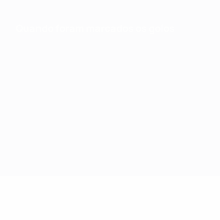
Quando foram marcados os golos
Estat. de equipa
Golos
Total de remates