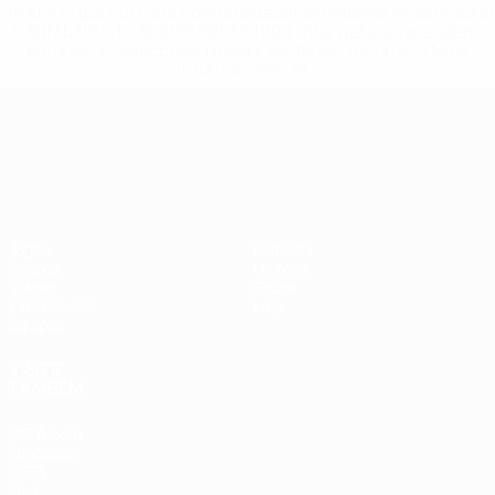
href='https://pt.uefa.com/insideuefa/mediaservices/medi
148df3b7106d-c8b619c60f97-1000--fifa-uefa-suspendem-
equipas-e-seleccoes-russas-de-todas-as-prov/'>Mais
informações</a>
Campeonato da Europa de Sub
Jogos
Notícias
Grupos
História
Vídeos
Sobre
Estatísticas
Loja
Equipas
VISITE
TAMBÉM
UEFA.com
Fundação
UEFA
Loja