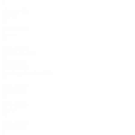
8
4
1
0
2025
J
V
E
D
Play-off
12
7
2
3
2023
J
V
E
D
Grupos
15
8
3
4
2021
J
V
E
D
Quartos-de-final
14
7
2
5
Anos 2010
2019
J
V
E
D
Fase de grupos - fase final
13
8
2
3
2017
J
V
E
D
Qualificação
10
6
2
2
2015
J
V
E
D
Play-off
10
6
1
3
2013
J
V
E
D
Qualificação
8
2
1
5