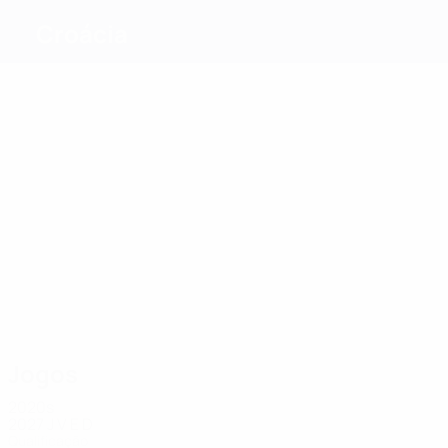
Croácia
Melhores
marcadores
8
8
8
9
8
9
Šokota
Šimić
Perica
Brekalo
Eduardo
Ivanušec
Mais
presenças
22
18
18
18
17
22
Moro
Vidović
Šutalo
Leko
Hodža
Ivanušec
Jogos
2020s
2027
J
V
E
D
Qualificação