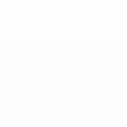
1998
J
V
E
D
Qualificação
8
4
0
4
1996
J
V
E
D
Qualificação
10
5
2
3
Campeonato da Europa de Sub
Jogos
Notícias
Grupos
História
Vídeos
Sobre
Estatísticas
Loja
Equipas
VISITE
TAMBÉM