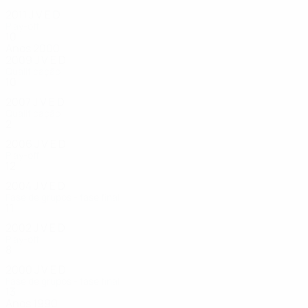
2011
J
V
E
D
Play-off
10
5
2
3
Anos 2000
2009
J
V
E
D
Qualificação
10
7
1
2
2007
J
V
E
D
Qualificação
2
0
0
2
2006
J
V
E
D
Play-off
12
8
1
3
2004
J
V
E
D
Fase de grupos - fase final
11
4
3
4
2002
J
V
E
D
Play-off
8
3
4
1
2000
J
V
E
D
Fase de grupos - fase final
13
7
3
3
Anos 1990