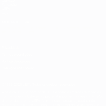
UEFA.com
Fundação
UEFA
Loja
MUDAR IDIOMA
Português
English
Français
Deutsch
Русский
Español
Italiano
Português
Privacidade
Termos e condições
Política de cookies
Definições de cookies
© 1998-2026 UEFA. Todos os direitos reservados
A palavra UEFA, o logótipo da UEFA e todas as marcas relativas às
competições da UEFA estão protegidas por marcas registadas e/ou
direitos de autor da UEFA. As referidas marcas registadas não
podem ser utilizadas para qualquer fim comercial. A utilização do