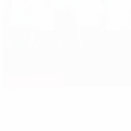
Destaque
EURO Sub-21 de 2017: Alemanha soma segundo 
O melhor da época
03:00
03:00