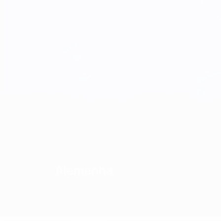
Alemanha
VENCEDOR
Geral
Jogos
Grupos
Estat.
Equipas