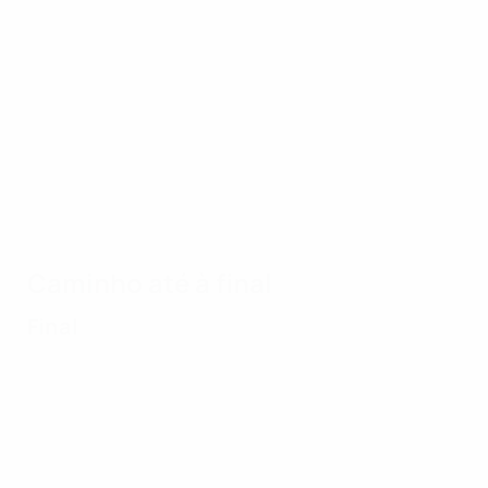
03/07/2017
03/07/2
Resumo Sub-21:
Resum
Alemanha - Espanha
Espanha
Caminho até à final
Final