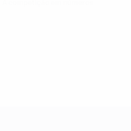
A competição em números
Estatísticas importantes
Melhores mar
Golos
Saúl Ñíguez
65
5
Jogos Disputados
Asensio
42
3
Bruma
3
Campeonato da Europa de Sub