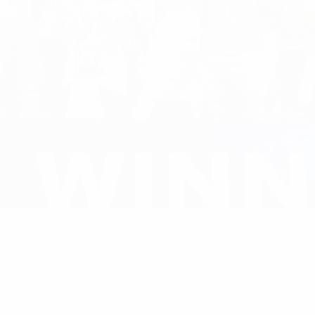
título
03:00
03:0