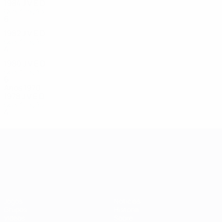
1984
J
V
E
D
Qualificação
6
1
2
3
1982
J
V
E
D
Qualificação
4
1
1
2
1980
J
V
E
D
Qualificação
6
1
3
2
Anos 1970
1978
J
V
E
D
Qualificação
4
2
0
2
Campeonato da Europa de Sub
Jogos
Notícias
Grupos
História
Vídeos
Sobre