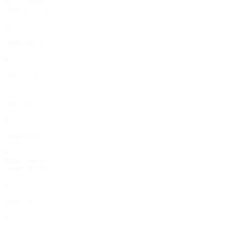
Anos 1990
1998
J
V
E
D
Play-off - 3º lugar
11
7
2
2
1996
J
V
E
D
Qualificação
10
7
0
3
1994
J
V
E
D
Qualificação
10
6
1
3
1992
J
V
E
D
Qualificação
6
3
1
2
1990
J
V
E
D
Qualificação
6
1
2
3
Anos 1980
1988
J
V
E
D
Qualificação
6
0
3
3
1986
J
V
E
D
Qualificação
6
2
2
2