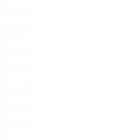
14
7
3
4
2011
J
V
E
D
Qualificação
8
2
1
5
Anos 2000
2009
J
V
E
D
Qualificação
8
3
3
2
2007
J
V
E
D
Qualificação
2
0
1
1
2006
J
V
E
D
Qualificação
10
4
2
4
2004
J
V
E
D
Play-off
10
7
1
2
2002
J
V
E
D
Qualificação
10
6
0
4
2000
J
V
E
D
Play-off
12
7
1
4