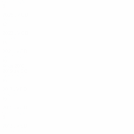
Qualificação
8
4
0
1
2025
J
V
E
D
Play-off
12
7
1
4
2023
J
V
E
D
Grupos
13
9
0
4
2021
J
V
E
D
Qualificação
10
3
1
4
Anos 2010
2019
J
V
E
D
Qualificação
10
4
3
3
2017
J
V
E
D
Play-off
10
6
1
3
2015
J
V
E
D
Qualificação
8
3
0
5
2013
J
V
E
D
Meias-finais