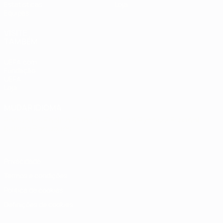
Estatísticas
Loja
Equipas
VISITE
TAMBÉM
UEFA.com
Fundação
UEFA
Loja
MUDAR IDIOMA
Português
English
Français
Deutsch
Русский
Español
Italiano
Português
Privacidade
Termos e condições
Política de cookies
Definições de cookies