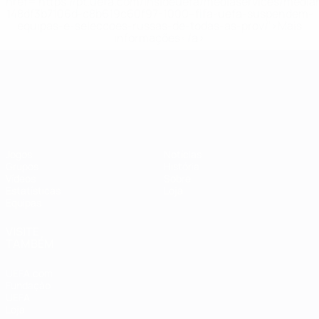
href='https://pt.uefa.com/insideuefa/mediaservices/medi
148df3b7106d-c8b619c60f97-1000--fifa-uefa-suspendem-
equipas-e-seleccoes-russas-de-todas-as-prov/'>Mais
informações</a>
Campeonato da Europa de Sub
Jogos
Notícias
Grupos
História
Vídeos
Sobre
Estatísticas
Loja
Equipas
VISITE
TAMBÉM
UEFA.com
Fundação
UEFA
Loja