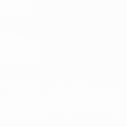
MUDAR IDIOMA
Português
English
Français
Deutsch
Русский
Español
Italiano
Português
Privacidade
Termos e condições
Política de cookies
Definições de cookies
© 1998-2026 UEFA. Todos os direitos reservados
A palavra UEFA, o logótipo da UEFA e todas as marcas relativas às
competições da UEFA estão protegidas por marcas registadas e/ou
direitos de autor da UEFA. As referidas marcas registadas não
podem ser utilizadas para qualquer fim comercial. A utilização do
UEFA.com implica o seu acordo com os Termos e Condições, e com
a Política de Privacidade.