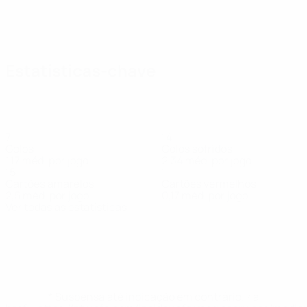
Estatísticas-chave
7
14
Golos
Golos sofridos
1,17 méd. por jogo
2,34 méd. por jogo
15
1
Cartões amarelos
Cartões vermelhos
2,5 méd. por jogo
0,17 méd. por jogo
Ver todas as estatísticas
Equipa
Afonso
Agostinelli
Alves
Andrade
Azemi
Berberi
Campos
Da
Médio
Defesa
Guarda-
Médio
Guarda-
Rodrigues
Brites
Cu
redes
redes
Avançado
Defesa
Co
De
* Suspensa até indicação em contrário. <a