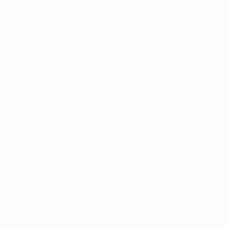
UEFA.com
Fundação
UEFA
Loja
MUDAR IDIOMA
Português
English
Français
Deutsch
Русский
Español
Italiano
Português
Privacidade
Termos e condições
Política de cookies
Definições de cookies
© 1998-2026 UEFA. Todos os direitos reservados
A palavra UEFA, o logótipo da UEFA e todas as marcas relativas às
competições da UEFA estão protegidas por marcas registadas e/ou
direitos de autor da UEFA. As referidas marcas registadas não