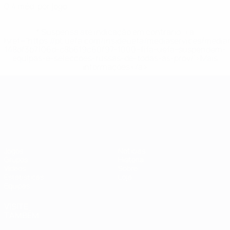
0,4 méd. por jogo
* Suspensa até indicação em contrário. <a
href='https://pt.uefa.com/insideuefa/mediaservices/medi
148df3b7106d-c8b619c60f97-1000--fifa-uefa-suspendem-
equipas-e-seleccoes-russas-de-todas-as-prov/'>Mais
informações</a>
Campeonato da Europa de Sub
Jogos
Notícias
Grupos
História
Vídeos
Sobre
Estatísticas
Loja
Equipas
VISITE
TAMBÉM