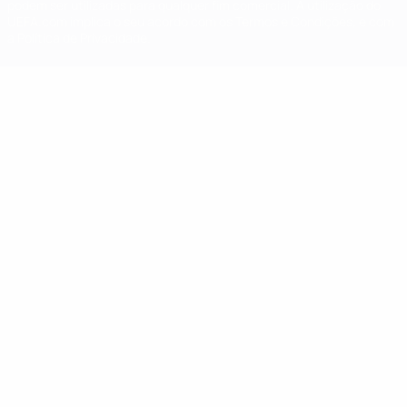
podem ser utilizadas para qualquer fim comercial. A utilização do
UEFA.com implica o seu acordo com os Termos e Condições, e com
a Política de Privacidade.