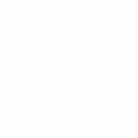
28/1/2005 (21)
Próximo jogo
Todos os jogos
Europeu de Sub-21
sexta 25 set. 2026
· Qualificação
Estatísticas-chave
Ver todas as estatísticas
5
272
Jogos disputados
Minutos jogados
54,4 méd. por jogo
0
0
Golos
Assistências
2
0
Cartões amarelos
Cartões vermelhos